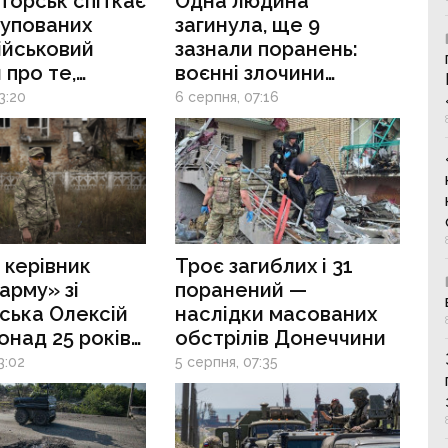
торськ спіткає
Одна людина
купованих
загинула, ще 9
військовий
зазнали поранень:
 про те,
воєнні злочини
ться армії
рф на Донеччині
3:20
6 серпня, 07:16
опити останню
рацію
ни до кінця
ку
 керівник
Троє загиблих і 31
арму» зі
поранений —
ська Олексій
наслідки масованих
онад 25 років
обстрілів Донеччини
ав і повертав
3:02
5 серпня, 07:35
иблих воїнів