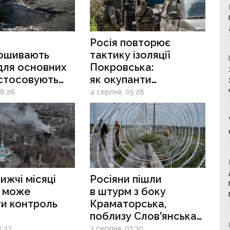
Росія повторює
ошивають
тактику ізоляції
для основних
Покровська:
астосовують
як окупанти
окупанти
готуються до наступу
08:26
4 серпня, 05:28
ь тактику біля
на Слов’янськ і
тинівки
Краматорськ
ровська
ижчі місяці
Росіяни пішли
а може
в штурм з боку
и контроль
Краматорська,
поблизу Слов’янська
инівкою, —
існує ризик «лещат»
1:33
3 серпня, 07:30