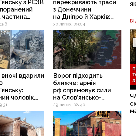
’янську з РСЗВ
перекривають траси
я
 поранений
з Донеччини
, частина
на Дніпро й Харків:
В
 без світла
евакуація
2:58
30 липня, 09:04
з Краматорська
й Слов’янська ризикує
стати смертельно
небезпечною
 вночі вдарили
Ворог підходить
0
ближче: армія
’янську:
рф спрямовує сили
Ч
ий чоловік,
на Слов’янсько-
с
ані склади
Краматорську
9:31
29 липня, 08:40
м
агломерацію, нищать
міста та
інфраструктуру —
DeepState