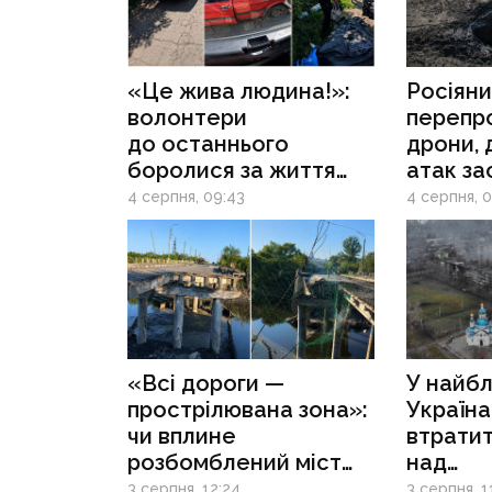
«Це жива людина!»:
Росіяни
волонтери
перепр
до останнього
дрони, 
боролися за життя
атак з
жінки після атаки
КАБи: 
4 серпня, 09:43
4 серпня, 
дрона на Донеччині
змінюют
Костян
та Пок
«Всі дороги —
У найбл
прострілювана зона»:
Україн
чи вплине
втратит
розбомблений міст
над
у Слов’янську
Костянт
3 серпня, 12:24
3 серпня, 1