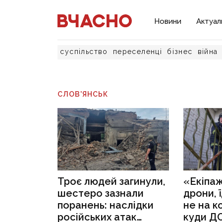
Новини
Актуал
суспільство
переселенці
бізнес
війна
СЛОВ'ЯНСЬК
Троє людей загинули,
«Екіпаж
шестеро зазнали
дрони, 
поранень: наслідки
не на к
російських атак
куди Д