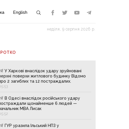
ка
English
неділя, 9 серпня 2026 р.
ОРОТКО
У Харкові внаслідок удару зруйновані
верхні поверхи житлового будинку Відомо
про 2 загиблих та 12 постраждалих.
05:53
В Одесі внаслідок російського удару
постраждали щонайменше 6 людей —
начальник МВА Лисак
05:52
ГУР уразила Ільський НПЗ у