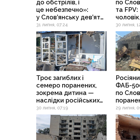
до обстрілів, і
по Слов
це небезпечно»:
та FPV:
у Слов’янську дев’ять
чоловік
загиблих за останні
громади
31 липня, 07:24
30 липня, 1
десять днів, в місті
досі залишаються
понад 32 тисячі
людей
Троє загиблих і
Росіяни
семеро поранених,
ФАБ-50
зокрема дитина —
по Слов
наслідки російських
поранен
обстрілів Донеччини
зруйнов
30 липня, 07:19
29 липня, 0
за добу