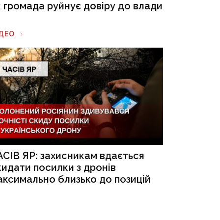
к громада руйнує довіру до влади
ІДЕО
АСІВ ЯР: захисникам вдається
кидати посилки з дронів
аксимально близько до позицій