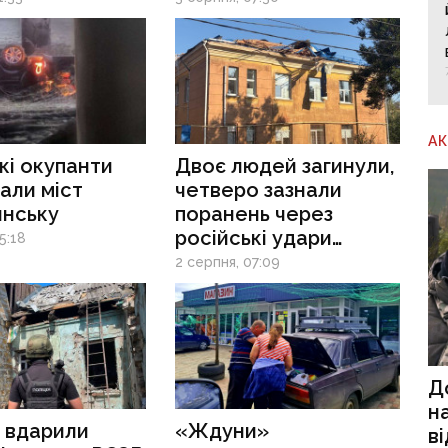
ві
для всієї агломерації
А
кі окупанти
Двоє людей загинули,
али міст
четверо зазнали
янську
поранень через
російські удари
5:18
по Донеччині
2 серпня, 07:09
Д
н
 вдарили
«Ждуни»
в