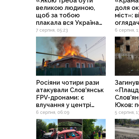
«Якою треба бути
«Крама
великою людиною,
доля о
щоб за тобою
міст»: 
плакала вся Україна»:
оглядач
7 та 8 серпня
чи вдас
7 серпня, 05:23
6 серпня, 1
прощаються із
рф зах
засновником
агломе
організації
Донеччи
«Плацдарм» Олексієм
2026 ро
Юковим
Росіяни чотири рази
Загинув
атакували Слов’янськ
«Плацд
FPV-дронами: є
Слов’ян
влучання у центрі
Юков: п
міста
він шук
6 серпня, 06:09
5 серпня, 1
тіла заг