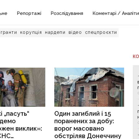
ьне
Репортажі
Розслідування
Коментарі / Аналіти
гранти
корупція
нардепи
відео
спецпроєкти
К
і „пасуть“
Один загиблий і 15
їдемо
поранених за добу:
ожен виклик»:
ворог масовано
СНС
обстріляв Донеччину