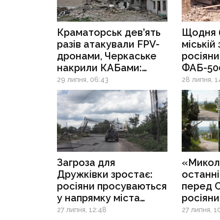
Краматорськ дев’ять
Щодня 
разів атакували FPV-
міській 
дронами, Черкаське
росіяни
накрили КАБами:
ФАБ-50
на Донеччині
на бага
29 липня, 06:43
28 липня, 1
поранено шістьох
у Слов’
людей
громаді
Загроза для
«Микол
Дружківки зростає:
останні
росіяни просуваються
перед С
у напрямку міста
росіяни
й полюють на цивільні
місяців
27 липня, 12:48
27 липня, 1