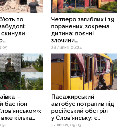
б’ють по
Четверо загиблих і 19
забудові:
поранених, зокрема
 скинули
дитина: воєнні
0
злочини
топоверхівку
рф на Донеччині
4:09
28 липня, 06:24
янській
аївка —
Пасажирський
й бастіон
автобус потрапив під
лов’янськом»:
російський обстріл
 вже кілька
у Слов’янську: є
 стирають
поранені
0:52
27 липня, 09:03