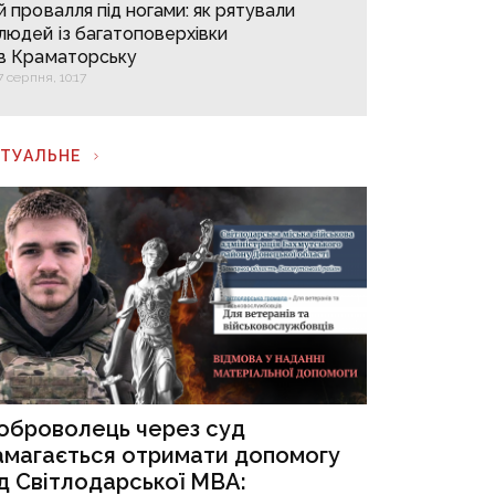
й провалля під ногами: як рятували
людей із багатоповерхівки
в Краматорську
7 серпня, 10:17
КТУАЛЬНЕ
оброволець через суд
амагається отримати допомогу
ід Світлодарської МВА: