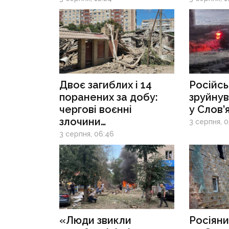
на логістику
військо
та евакуацію
цивільних
Двоє загиблих і 14
Російсь
поранених за добу:
зруйнув
чергові воєнні
у Слов’
злочини
3 серпня, 0
рф на Донеччині
3 серпня, 06:46
«Люди звикли
Росіяни