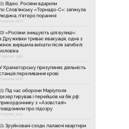
Відео. Росіяни вдарили
по Слов’янську «Торнадо-С»: загинула
людина, п’ятеро поранені
7 серпня, 16:27
«Росіяни знищують цілі вулиці»:
з Дружківки триває евакуація, одна з
жінок вирішила виїхати після загибелі
чоловіка
7 серпня, 13:05
У Краматорську призупиняє діяльність
станція переливання крові
7 серпня, 12:16
Під час оборони Маріуполя
дезертирував і перейшов на бік рф:
прикордоннику з «Азовсталі»
повідомили про підозру
7 серпня, 11:03
Зруйновані сходи, палаючі квартири