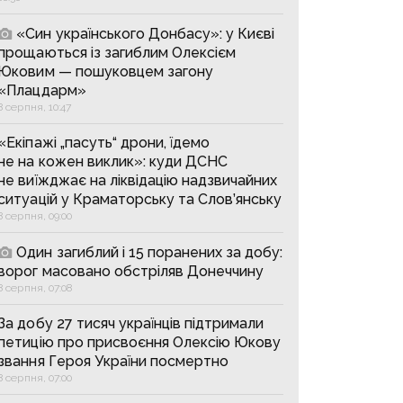
«Син українського Донбасу»: у Києві
прощаються із загиблим Олексієм
Юковим — пошуковцем загону
«Плацдарм»
8 серпня, 10:47
«Екіпажі „пасуть“ дрони, їдемо
не на кожен виклик»: куди ДСНС
не виїжджає на ліквідацію надзвичайних
ситуацій у Краматорську та Слов’янську
8 серпня, 09:00
Один загиблий і 15 поранених за добу:
ворог масовано обстріляв Донеччину
8 серпня, 07:08
За добу 27 тисяч українців підтримали
петицію про присвоєння Олексію Юкову
звання Героя України посмертно
8 серпня, 07:00