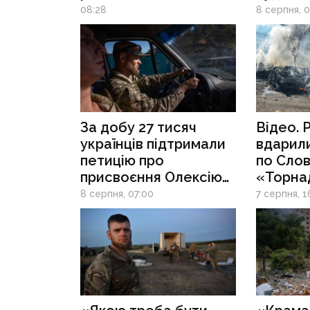
на Донеччині
не виїж
08:28
8 серпня, 
ліквіда
надзви
ситуаці
у Крам
та Слов
За добу 27 тисяч
Відео. 
українців підтримали
вдарил
петицію про
по Слов
присвоєння Олексію
«Торна
Юкову звання Героя
загинул
8 серпня, 07:00
7 серпня, 1
України посмертно
п’ятеро