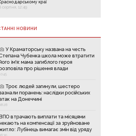
Краснодарському краї
8 серпня, 12:49
СТАННІ НОВИНИ
У Краматорську названа на честь
Степана Чубенка школа може втратити
його ім'я: мама загиблого героя
розповіла про рішення влади
10:45
Троє людей загинули, шестеро
зазнали поранень: наслідки російських
атак на Донеччині
08:28
ВПО втрачають виплати та місяцями
чекають на компенсації за зруйноване
житло: Лубінець вимагає змін від уряду
06:30