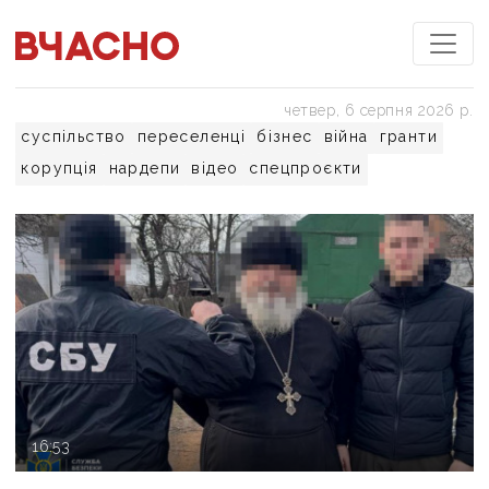
четвер, 6 серпня 2026 р.
суспільство
переселенці
бізнес
війна
гранти
корупція
нардепи
відео
спецпроєкти
16:53