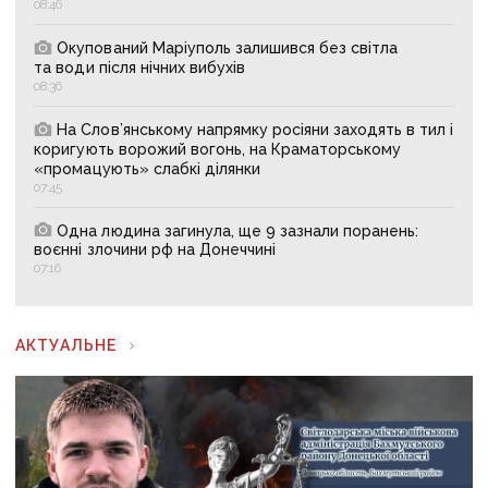
08:46
Окупований Маріуполь залишився без світла
та води після нічних вибухів
08:36
На Слов’янському напрямку росіяни заходять в тил і
коригують ворожий вогонь, на Краматорському
«промацують» слабкі ділянки
07:45
Одна людина загинула, ще 9 зазнали поранень:
воєнні злочини рф на Донеччині
07:16
АКТУАЛЬНЕ