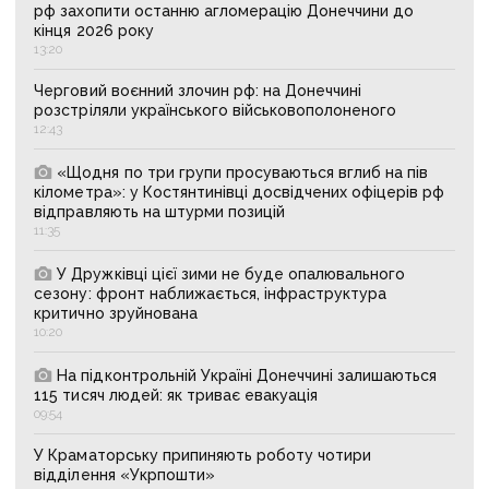
рф захопити останню агломерацію Донеччини до
кінця 2026 року
13:20
Черговий воєнний злочин рф: на Донеччині
розстріляли українського військовополоненого
12:43
«Щодня по три групи просуваються вглиб на пів
кілометра»: у Костянтинівці досвідчених офіцерів рф
відправляють на штурми позицій
11:35
У Дружківці цієї зими не буде опалювального
сезону: фронт наближається, інфраструктура
критично зруйнована
10:20
На підконтрольній Україні Донеччині залишаються
115 тисяч людей: як триває евакуація
09:54
У Краматорську припиняють роботу чотири
відділення «Укрпошти»