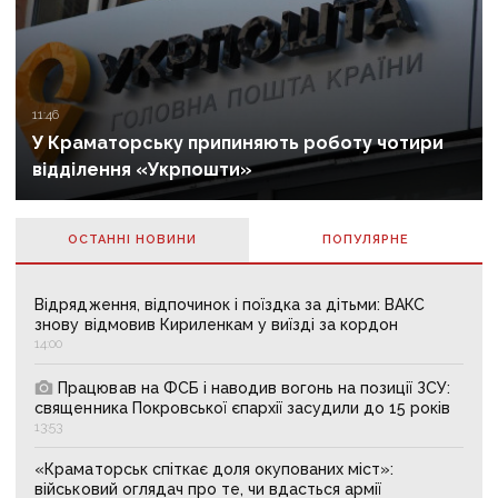
11:46
У Краматорську припиняють роботу чотири
відділення «Укрпошти»
ОСТАННІ НОВИНИ
ПОПУЛЯРНE
Відрядження, відпочинок і поїздка за дітьми: ВАКС
знову відмовив Кириленкам у виїзді за кордон
14:00
Працював на ФСБ і наводив вогонь на позиції ЗСУ:
священника Покровської єпархії засудили до 15 років
13:53
«Краматорськ спіткає доля окупованих міст»:
військовий оглядач про те, чи вдасться армії