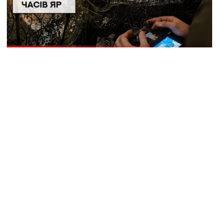
ЧАСІВ ЯР: захисникам вдається скидати посилки
з дронів максимально близько до позицій
РОЗСЛІДУВАННЯ