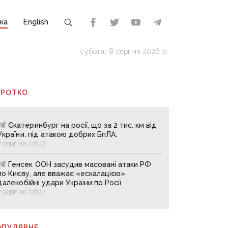
ка
English
субота, 8 серпня 2026 р.
ОРОТКО
Єкатеринбург на росії, що за 2 тис. км від
України, під атакою добрих БпЛА.
7 серпня, 06:17
Генсек ООН засудив масовані атаки РФ
по Києву, але вважає «ескалацією»
далекобійні удари України по Росії
7 серпня, 06:17
ОПУЛЯРНE