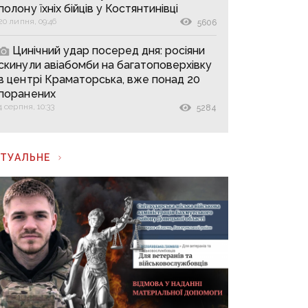
полону їхніх бійців у Костянтинівці
20 липня, 09:46
5606
Цинічний удар посеред дня: росіяни
скинули авіабомби на багатоповерхівку
в центрі Краматорська, вже понад 20
поранених
4 серпня, 10:33
5284
КТУАЛЬНЕ