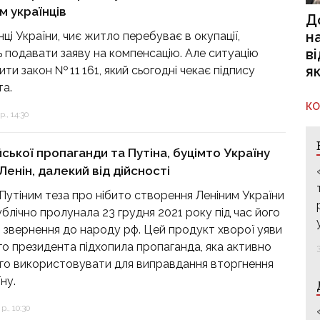
м українців
Д
н
ці України, чиє житло перебуває в окупації,
в
 подавати заяву на компенсацію. Але ситуацію
я
ти закон № 11 161, який сьогодні чекає підпису
а.
КО
., 14:30
йської пропаганди та Путіна, буцімто Україну
Ленін, далекий від дійсності
Путіним теза про нібито створення Леніним України
блічно пролунала 23 грудня 2021 року під час його
 звернення до народу рф. Цей продукт хворої уяви
го президента підхопила пропаганда, яка активно
го використовувати для виправдання вторгнення
ну.
., 10:30