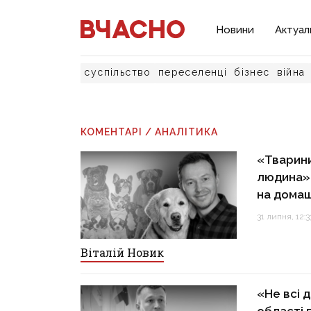
Новини
Актуал
суспільство
переселенці
бізнес
війна
КОМЕНТАРІ / АНАЛІТИКА
«Тварини
людина»:
на домаш
31 липня, 12:3
Віталій Новик
«Не всі 