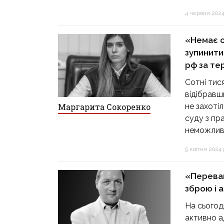
4 червня 2024 
«Немає о
зупинити
рф за те
Сотні тис
відібравш
не захоті
Маргарита Сокоренко
суду з пр
неможлив
5 квітня 2024 р
«Переваг
зброю і 
На сьогод
активно а