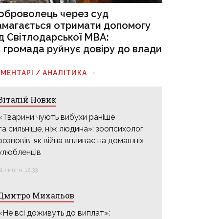
оброволець через суд
амагається отримати допомогу
ід Світлодарської МВА:
к громада руйнує довіру до влади
МЕНТАРІ / АНАЛІТИКА
Віталій Новик
«Тварини чують вибухи раніше
та сильніше, ніж людина»: зоопсихолог
розповів, як війна впливає на домашніх
улюбленців
31 липня, 12:33
Дмитро Михальов
«Не всі доживуть до виплат»: