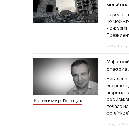
мільйона
Переселен
не можуть
може зміни
Президент
23 січня 2025 р
Міф росі
створив 
Вигадана 
вперше пу
щорічного
російсько
Володимир Тиліщак
почала йо
рф в Украї
8 грудня 2024 р