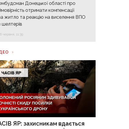
омбудсман Донецької області про
ймовірність отримати компенсації
за житло та реакцію на виселення ВПО
з шелтерів
16 червня, 11:39
ІДЕО
АСІВ ЯР: захисникам вдається