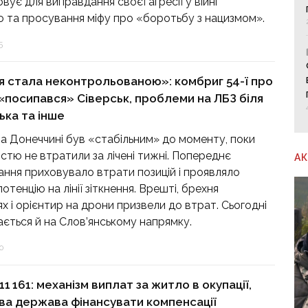
вує для виправдання своєї агресії у війні
ю та просування міфу про «боротьбу з нацизмом».
5
я стала неконтрольованою»: комбриг 54-ї про
 «посипався» Сіверськ, проблеми на ЛБЗ біля
ька та інше
на Донеччині був «стабільним» до моменту, поки
істю не втратили за лічені тижні. Попереднє
А
ння приховувало втрати позицій і проявляло
отенцію на лінії зіткнення. Врешті, брехня
ях і орієнтир на дрони призвели до втрат. Сьогодні
ається й на Слов’янському напрямку.
0
1 161: механізм виплат за житло в окупації,
ова держава фінансувати компенсації