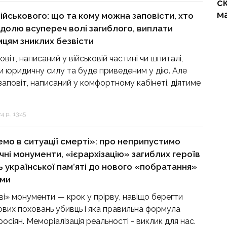
с
м
військового: що та кому можна заповісти, хто
долю всупереч волі загиблого, виплати
цям зниклих безвісти
овіт, написаний у військовій частині чи шпиталі,
 юридичну силу та буде приведеним у дію. Але
заповіт, написаний у комфортному кабінеті, діятиме
 р., 13:45
мо в ситуації смерті»: про неприпустимо
чні монументи, «ієрархізацію» загиблих героїв
ть української пам’яті до нового «побратання»
ами
і» монументи — крок у прірву, навіщо берегти
ових поховань убивць і яка правильна формула
осіян. Меморіалізація реальності - виклик для нас.