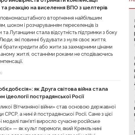
про ймовірність отримати компенсації
 та реакцію на виселення ВПО з шелтерів
 повномасштабного вторгнення найбільшим
ям, шоком і розчаруванням переселенців із
 та Луганщини стала відсутність підтримки з боку
Люди, які повинні будувати з нуля своє життя,
ні брати кредити або жити за захмарними цінами
аному житлі, останніми роками не сподіваючись
омпенсації.
39
обєдобєсія»: як Друга світова війна стала
м ідеології пострадянської Росії
ликої Вітчизняної війни» став основою державної
 СРСР, а нині й пострадянської Росії. Саме з цієї
ї моделі пам’яті виросло сучасне російське
сіє» — як культ перемоги, який Кремль нині