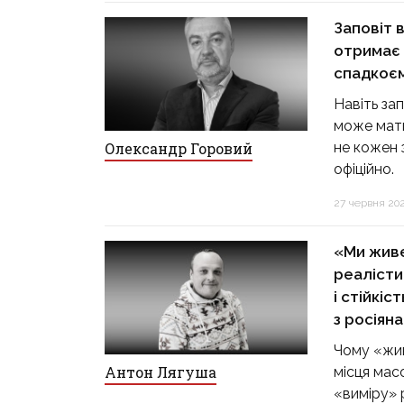
Заповіт 
отримає 
спадкоєм
Навіть зап
може мати
не кожен 
Олександр Горовий
офіційно.
27 червня 2024
«Ми живе
реалісти
і стійкіс
з росіян
Чому «жив
Антон Лягуша
місця мас
«виміру» р