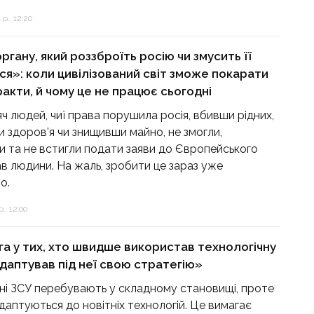
р., 12:20
ргану, який роззброїть росію чи змусить її
ся»: коли цивілізований світ зможе покарати
ракти, й чому це не працює сьогодні
яч людей, чиї права порушила росія, вбивши рідних,
и здоров’я чи знищивши майно, не змогли,
ли та не встигли подати заяви до Європейського
ав людини. На жаль, зробити це зараз уже
о.
., 12:00
а у тих, хто швидше використав технологічну
адаптував під неї свою стратегію»
ні ЗСУ перебувають у складному становищі, проте
даптуються до новітніх технологій. Це вимагає