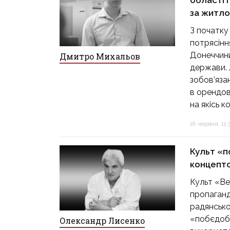
області 
за житло
З початку
потрясінн
Донеччини
Дмитро Михальов
держави. 
зобов’яза
в орендов
на якісь к
16 червня, 11:
Культ «п
концепто
Культ «Ве
пропаганди
радянсько
«побєдобє
Олександр Лисенко