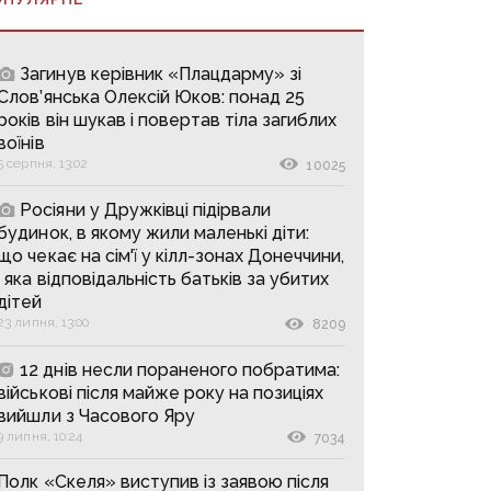
Загинув керівник «Плацдарму» зі
Слов’янська Олексій Юков: понад 25
років він шукав і повертав тіла загиблих
воїнів
5 серпня, 13:02
10025
Росіяни у Дружківці підірвали
будинок, в якому жили маленькі діти:
що чекає на сім'ї у кілл-зонах Донеччини,
і яка відповідальність батьків за убитих
дітей
23 липня, 13:00
8209
12 днів несли пораненого побратима:
військові після майже року на позиціях
вийшли з Часового Яру
9 липня, 10:24
7034
Полк «Скеля» виступив із заявою після