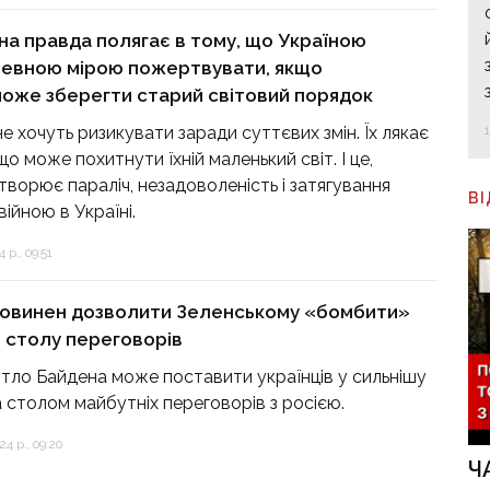
а правда полягає в тому, що Україною
певною мірою пожертвувати, якщо
оже зберегти старий світовий порядок
не хочуть ризикувати заради суттєвих змін. Їх лякає
о може похитнути їхній маленький світ. І це,
створює параліч, незадоволеність і затягування
В
 війною в Україні.
 р., 09:51
повинен дозволити Зеленському «бомбити»
о столу переговорів
ітло Байдена може поставити українців у сильнішу
а столом майбутніх переговорів з росією.
4 р., 09:20
Ч