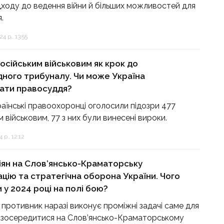
дходу до ведення війни й більших можливостей для
.
4 р., 13:55
осійським військовим як крок до
ного трибуналу. Чи може Україна
ати правосуддя?
раїнські правоохоронці оголосили підозри 477
 військовим, 77 з них були винесені вироки.
 р., 12:12
іян на Слов’янсько-Краматорську
цію та стратегічна оборона України. Чого
 у 2024 році на полі бою?
 противник наразі виконує проміжні задачі саме для
 зосередитися на Слов’янсько-Краматорському