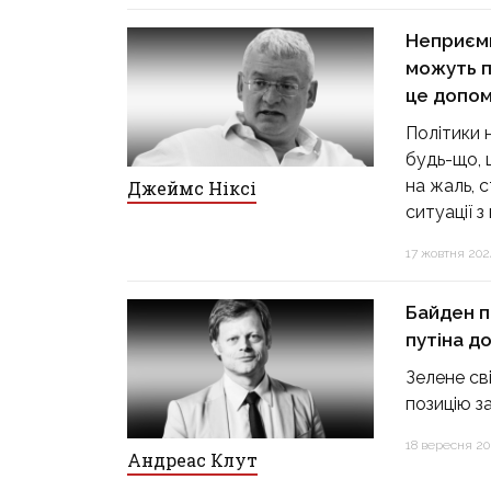
Неприємн
можуть 
це допом
Політики 
будь-що, щ
на жаль, 
Джеймс Ніксі
ситуації з
17 жовтня 2024
Байден 
путіна д
Зелене св
позицію з
18 вересня 202
Андреас Клут