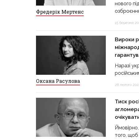
нового пі
озброєння
Фредерік Мертенс
15 березня 202
Вироки р
міжнарод
гарантув
Наразі ук
російським
Оксана Расулова
28 лютого 2024
Тиск рос
агломера
очікувати
Ймовірно,
того, щоб