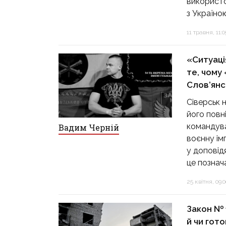
використо
з Україно
11 травня, 11:0
«Ситуаці
те, чому
Слов’янс
Сіверськ 
його повн
командува
Вадим Черній
воєнну імп
у доповід
це познач
25 квітня, 09:0
Закон № 1
й чи гот