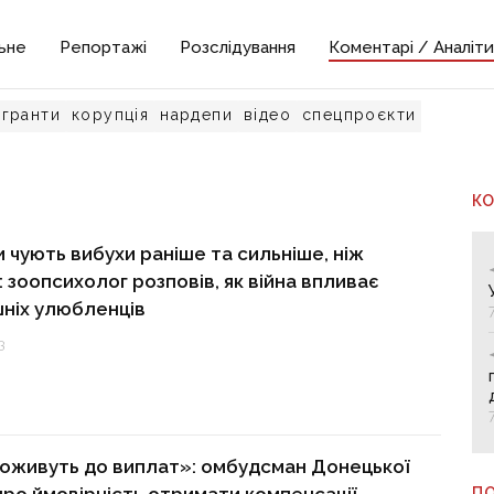
ьне
Репортажі
Розслідування
Коментарі / Аналіти
гранти
корупція
нардепи
відео
спецпроєкти
К
 чують вибухи раніше та сильніше, ніж
 зоопсихолог розповів, як війна впливає
ніх улюбленців
3
доживуть до виплат»: омбудсман Донецької
П