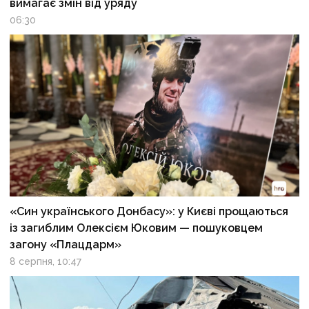
вимагає змін від уряду
06:30
«Син українського Донбасу»: у Києві прощаються
із загиблим Олексієм Юковим — пошуковцем
загону «Плацдарм»
8 серпня, 10:47