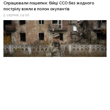
Спрацювали пошепки: бійці ССО без жодного
пострілу взяли в полон окупантів
5 серпня, 14:00
Загинув керівник «Плацдарму» зі Слов’янська
Олексій Юков: понад 25 років він шукав і повертав
тіла загиблих воїнів
5 серпня, 13:02