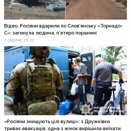
Відео. Росіяни вдарили по Слов’янську «Торнадо-
С»: загинула людина, п’ятеро поранені
7 серпня, 16:27
«Росіяни знищують цілі вулиці»: з Дружківки
триває евакуація, одна з жінок вирішила виїхати