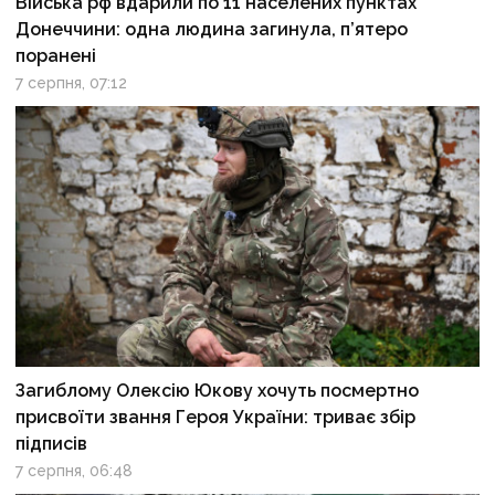
Війська рф вдарили по 11 населених пунктах
Донеччини: одна людина загинула, п’ятеро
поранені
7 серпня, 07:12
Загиблому Олексію Юкову хочуть посмертно
присвоїти звання Героя України: триває збір
підписів
7 серпня, 06:48