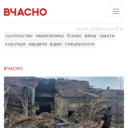
неділя, 9 серпня 2026 р.
суспільство
переселенці
бізнес
війна
гранти
корупція
нардепи
відео
спецпроєкти
ВЧАСНО