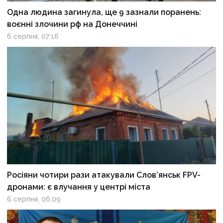
Одна людина загинула, ще 9 зазнали поранень:
воєнні злочини рф на Донеччині
6 серпня, 07:16
Росіяни чотири рази атакували Слов’янськ FPV-
дронами: є влучання у центрі міста
6 серпня, 06:09