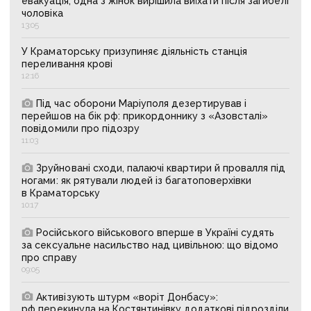
евакуація, одна з жінок вирішила виїхати після загибелі
чоловіка
13:05
У Краматорську призупиняє діяльність станція
переливання крові
12:16
Під час оборони Маріуполя дезертирував і
перейшов на бік рф: прикордоннику з «Азовсталі»
повідомили про підозру
11:03
Зруйновані сходи, палаючі квартири й провалля під
ногами: як рятували людей із багатоповерхівки
в Краматорську
10:17
Російського військового вперше в Україні судять
за сексуальне насильство над цивільною: що відомо
про справу
09:05
Активізують штурм «воріт Донбасу»:
рф перекинула на Костянтинівку додаткові підрозділи