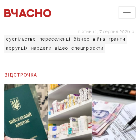
пʼятниця, 7 серпня 2026 р.
суспільство
переселенці
бізнес
війна
гранти
корупція
нардепи
відео
спецпроєкти
ВІДСТРОЧКА