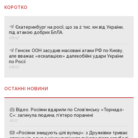
КОРОТКО
Єкатеринбург на росії, що за 2 тис. км від України,
під атакою добрих БпЛА.
06:17
Генсек ООН засудив масовані атаки РФ по Києву,
але вважає «ескалацією» далекобійні удари України
по Росії
06:17
ОСТАННІ НОВИНИ
Відео. Росіяни вдарили по Слов’янську «Торнадо-
С»: загинула людина, п’ятеро поранені
16:27
«Росіяни знищують цілі вулиці»: з Дружківки триває