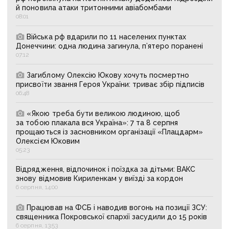
й поновила атаки тритонними авіабомбами
08:01
Війська рф вдарили по 11 населених пунктах
Донеччини: одна людина загинула, п’ятеро поранені
07:12
Загиблому Олексію Юкову хочуть посмертно
присвоїти звання Героя України: триває збір підписів
06:48
«Якою треба бути великою людиною, щоб
за тобою плакала вся Україна»: 7 та 8 серпня
прощаються із засновником організації «Плацдарм»
Олексієм Юковим
05:23
Відрядження, відпочинок і поїздка за дітьми: ВАКС
знову відмовив Кириленкам у виїзді за кордон
6 серпня, 14:00
Працював на ФСБ і наводив вогонь на позиції ЗСУ:
священника Покровської єпархії засудили до 15 років
6 серпня, 13:53