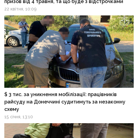
призов від 4 травня, та що буде з відстрочками
22 квітня, 10:09
$ 3 тис. за уникнення мобілізації: працівників
райсуду на Донеччині судитимуть за незаконну
схему
15 січня, 13:10