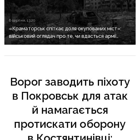
6 серпня, 13:20
«Краматорськ спіткає доля окупованих міст»:
військовий оглядач про те, чи вдасться армії
рф захопити останню агломерацію Донеччини до
кінця 2026 року
Ворог заводить піхоту
в Покровськ для атак
й намагається
протискати оборону
в Костянтинівці: