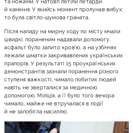
та ножами. У натовп летіли петарди
й каміння. У якийсь момент пролунав вибух:
то була світло-шумова граната.
Після нападу на мирну ходу по місту мчали
швидкі, пораненим надавали допомогу,
асфальт було залито кров’ю, а на узбіччях
лежали шматки закривавлених українських
прапорів. У результаті 15 проукраїнських
демонстрантів зазнали поранення різного
ступеня важкості, чимало побитих людей
навіть не зверталися за медичною
допомогою. Міліція, а її було того вечора
чимало, майже не втручалася в події
й не запобігла насиллю.