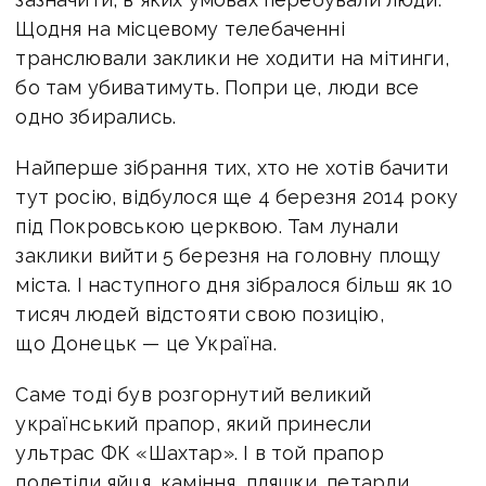
Щодня на місцевому телебаченні
транслювали заклики не ходити на мітинги,
бо там убиватимуть. Попри це, люди все
одно збирались.
Найперше зібрання тих, хто не хотів бачити
тут росію, відбулося ще 4 березня 2014 року
під Покровською церквою. Там лунали
заклики вийти 5 березня на головну площу
міста. І наступного дня зібралося більш як 10
тисяч людей відстояти свою позицію,
що Донецьк — це Україна.
Саме тоді був розгорнутий великий
український прапор, який принесли
ультрас ФК «Шахтар». І в той прапор
полетіли яйця, каміння, пляшки, петарди,