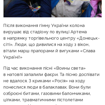
Після виконання гімну України колона
вирушає від стадіону по вулиці Артема
в напрямку торгівельного центру «Донецьк-
сіті». Люди, що дивилися на ходу з вікон,
вітали марш прапорами й вигуками «Слава
Україні!»
Під час виконання пісні «Воины света»
в натовпі запалили фаєри. Та пісню доспівати
не вдалося. З криками «Росія» на ходу
понеслися люди в балаклавах. Вони були
озброєні битами, газовими балончиками,
ціпками, травматичними пістолетами