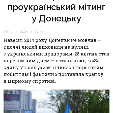
проукраїнський мітинг
у Донецьку
28 квітня 2026 р., 07:38
Навесні 2014 року Донецьк не мовчав —
тисячі людей виходили на вулиці
з українськими прапорами. 28 квітня став
переломним днем — остання акція «За
єдину Україну» закінчилася жорстоким
побиттям і фактично поставила крапку
в мирному спротиві.