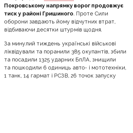
Покровському напрямку
ворог продовжує
тиск у районі Гришиного
. Проте Сили
оборони завдають йому відчутних втрат,
відбиваючи десятки штурмів щодня.
За минулий тиждень українські військові
л
іквідували та поранили 385 окупантів, з
били
та посадили 1325 ударних БпЛА, з
нищили
та пошкодили 6 одиниць авто- і мототехніки,
1 танк, 14 гармат і РСЗВ, 26 точок запуску
БпЛА.
Разом з цим начальник комунікацій 7-го
корпусу ДШВ ЗСУ, полковник Володимир
Полевий в етері Еспресо розповів, що
противник заводить свою піхоту
в Покровськ для подальшого продовження