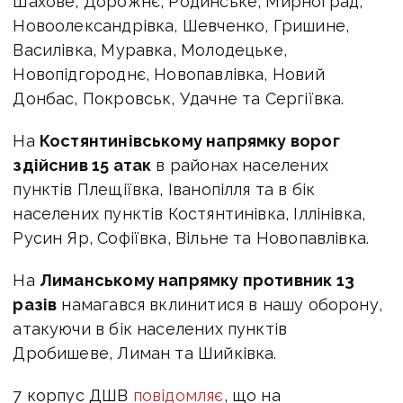
Шахове, Дорожнє, Родинське, Мирноград,
Новоолександрівка, Шевченко, Гришине,
Василівка, Муравка, Молодецьке,
Новопідгороднє, Новопавлівка, Новий
Донбас, Покровськ, Удачне та Сергіївка.
На
Костянтинівському напрямку ворог
здійснив 15 атак
в районах населених
пунктів Плещіївка, Іванопілля та в бік
населених пунктів Костянтинівка, Іллінівка,
Русин Яр, Софіївка, Вільне та Новопавлівка.
На
Лиманському напрямку противник 13
разів
намагався вклинитися в нашу оборону,
атакуючи в бік населених пунктів
Дробишеве, Лиман та Шийківка.
7 корпус ДШВ
повідомляє
, що
на