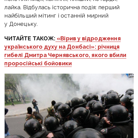
лайка. Відбулась історична подія: перший
найбільший мітинг і останній мирний
у Донецьку.
ЧИТАЙТЕ ТАКОЖ:
«Вірив у відродження
українського духу на Донбасі»: річниця
гибелі Дмитра Чернявського, якого вбили
проросійські бойовики