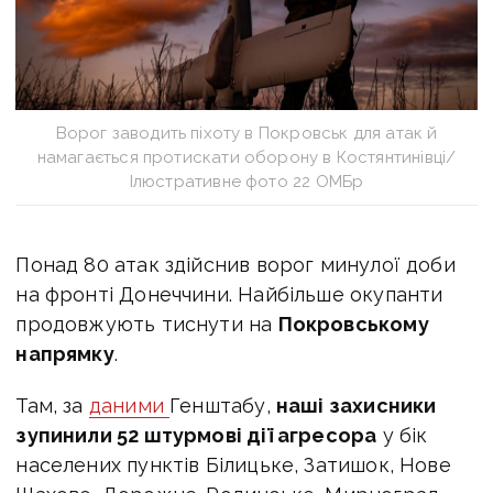
Ворог заводить піхоту в Покровськ для атак й
намагається протискати оборону в Костянтинівці/
Ілюстративне фото 22 ОМБр
Понад 80 атак здійснив ворог минулої доби
на фронті Донеччини. Найбільше окупанти
продовжують тиснути на
Покровському
напрямку
.
Там, за
даними
Генштабу,
наші захисники
зупинили 52 штурмові дії агресора
у бік
населених пунктів Білицьке, Затишок, Нове