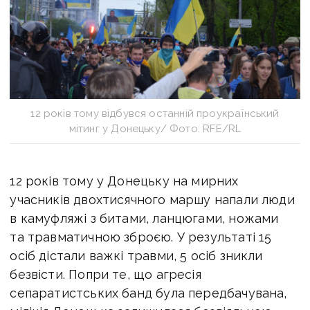
12 років тому відбувся останній проукраїнський
мітинг у Донецьку/ Фото: RFE/RL
12 років тому у Донецьку на мирних
учасників двохтисячного маршу напали люди
в камуфляжі з битами, ланцюгами, ножами
та травматичною зброєю. У результаті 15
осіб дістали важкі травми, 5 осіб зникли
безвісти. Попри те, що агресія
сепаратистських банд була передбачувана,