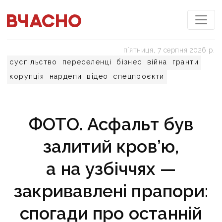
пʼятниця, 7 серпня 2026 р.
суспільство
переселенці
бізнес
війна
гранти
корупція
нардепи
відео
спецпроєкти
ФОТО. Асфальт був
залитий кров’ю,
а на узбіччях —
закривавлені прапори:
спогади про останній