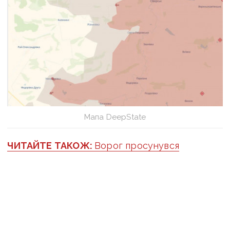
Мапа DeepState
ЧИТАЙТЕ ТАКОЖ:
Ворог просунувся
південніше Лимана й показово вивісив свою
ганчірку у східній частині Святогірська:
ситуація на східному фронті
Станом на 20 лютого українські підрозділи
продовжують активні дії в районі