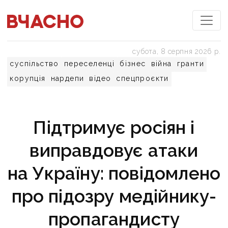
субота, 8 серпня 2026 р.
суспільство
переселенці
бізнес
війна
гранти
корупція
нардепи
відео
спецпроєкти
Підтримує росіян і
виправдовує атаки
на Україну: повідомлено
про підозру медійнику-
пропагандисту