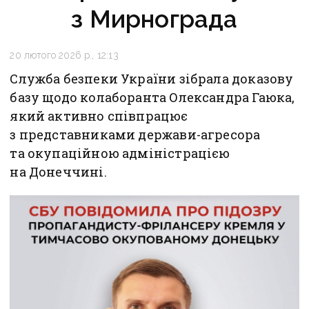
з Мирнограда
20 лютого 2026 р., 12:13
Служба безпеки України зібрала доказову
базу щодо колаборанта Олександра Гаюка,
який активно співпрацює
з представниками держави-агресора
та окупаційною адміністрацією
на Донеччині.