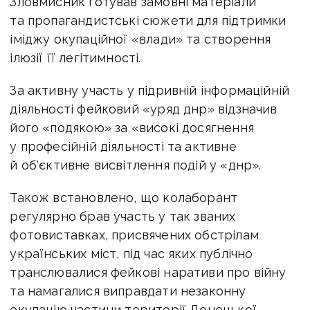
Зловмисник готував замовні матеріали
та пропагандистські сюжети для підтримки
іміджу окупаційної «влади» та створення
ілюзії її легітимності.
За активну участь у підривній інформаційній
діяльності фейковий «уряд днр» відзначив
його «подякою» за «високі досягнення
у професійній діяльності та активне
й об'єктивне висвітлення подій у «днр».
Також встановлено, що колаборант
регулярно брав участь у так званих
фотовиставках, присвячених обстрілам
українських міст, під час яких публічно
транслювалися фейкові наративи про війну
та намагалися виправдати незаконну
окупацію частини території Донецької