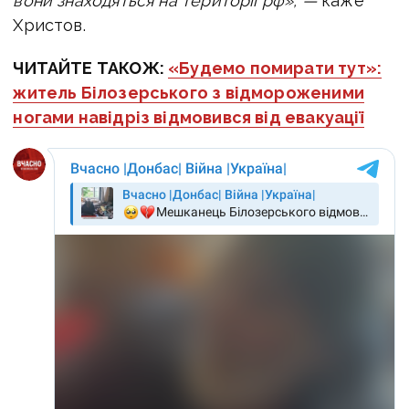
вони знаходяться на території рф», —
каже
Христов.
ЧИТАЙТЕ ТАКОЖ:
«Будемо помирати тут»:
житель Білозерського з відмороженими
ногами навідріз відмовився від евакуації