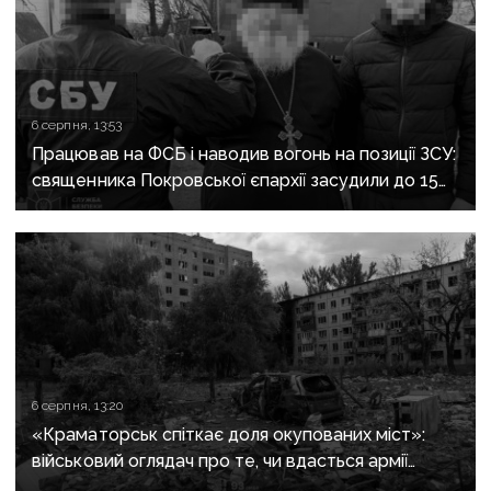
6 серпня, 13:53
Працював на ФСБ і наводив вогонь на позиції ЗСУ:
священника Покровської єпархії засудили до 15
років
6 серпня, 13:20
«Краматорськ спіткає доля окупованих міст»:
військовий оглядач про те, чи вдасться армії
рф захопити останню агломерацію Донеччини до