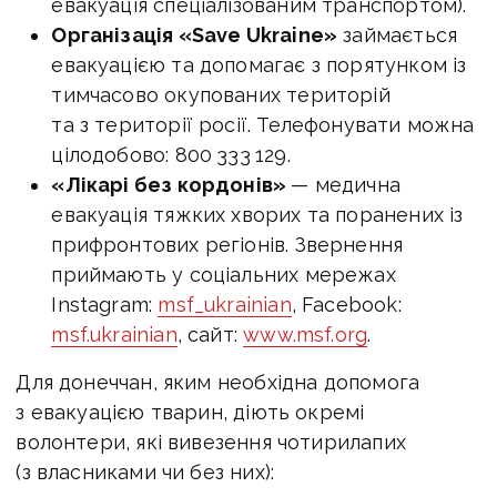
евакуація спеціалізованим транспортом).
Організація «Save Ukraine»
займається
евакуацією та допомагає з порятунком із
тимчасово окупованих територій
та з території росії. Телефонувати можна
цілодобово: 800 333 129.
«Лікарі без кордонів»
— медична
евакуація тяжких хворих та поранених із
прифронтових регіонів. Звернення
приймають у соціальних мережах
Instagram:
msf_ukrainian
, Facebook:
msf.ukrainian
, сайт:
www.msf.org
.
Для донеччан, яким необхідна допомога
з евакуацією тварин, діють окремі
волонтери, які вивезення чотирилапих
(з власниками чи без них):