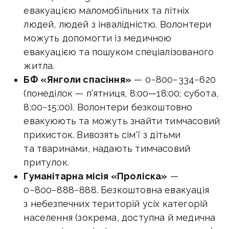
евакуацією маломобільних та літніх
людей, людей з інвалідністю. Волонтери
можуть допомогти із медичною
евакуацією та пошуком спеціалізованого
житла.
БФ «Янголи спасіння»
— 0−800−334−620
(понеділок — п’ятниця,
8:00—18:00
; субота,
8:00−15:00). Волонтери безкоштовно
евакуюють та можуть знайти тимчасовий
прихисток. Вивозять сім'ї з дітьми
та тваринами, надають тимчасовий
притулок.
Гуманітарна місія «Проліска»
—
0−800−888−888. Безкоштовна евакуація
з небезпечних територій усіх категорій
населення (зокрема, доступна й медична