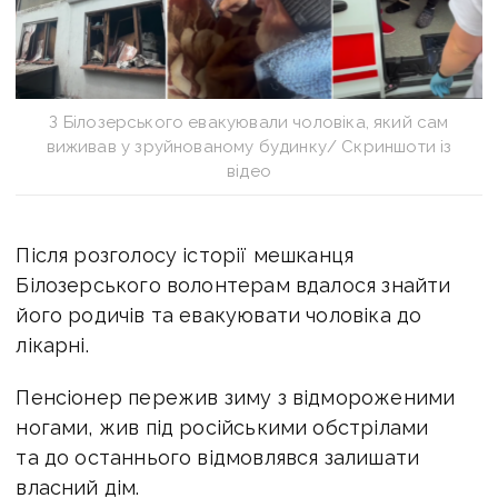
З Білозерського евакуювали чоловіка, який сам
виживав у зруйнованому будинку/ Скриншоти із
відео
Після розголосу історії мешканця
Білозерського волонтерам вдалося знайти
його родичів та евакуювати чоловіка до
лікарні.
Пенсіонер пережив зиму з відмороженими
ногами, жив під російськими обстрілами
та до останнього відмовлявся залишати
власний дім.