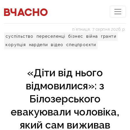
пʼятниця, 7 серпня 2026 р.
суспільство
переселенці
бізнес
війна
гранти
корупція
нардепи
відео
спецпроєкти
«Діти від нього
відмовилися»: з
Білозерського
евакуювали чоловіка,
який сам виживав