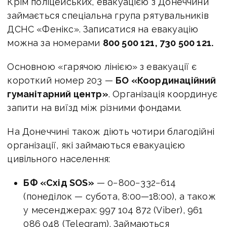
Крім поліцейських, евакуацією з Донеччини
займається спеціальна група рятувальників
ДСНС «Фенікс». Записатися на евакуацію
можна за номерами
800 500 121, 730 500 121.
Основною «гарячою лінією» з евакуації є
короткий номер 203 —
БО «Координаційний
гуманітарний центр»
. Організація координує
запити на виїзд між різними фондами.
На Донеччині також діють чотири благодійні
організації, які займаються евакуацією
цивільного населення:
БФ «Схід SOS»
— 0−800−332−614
(понеділок — субота,
8:00—18:00
), а також
у месенджерах: 997 104 872 (Viber), 961
086 048 (Telegram). Займаються