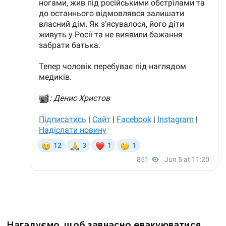
Нагадуємо, щоб завчасно евакуюватися,