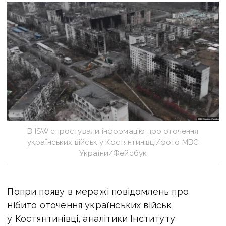
В ISW спростували інформацію про оточення
українських військ у Костянтинівці/фото МВС
України/Фейсбук
Попри появу в мережі повідомлень про
нібито оточення українських військ
у Костянтинівці, аналітики Інституту