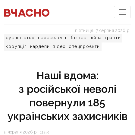
пʼятниця, 7 серпня 2026 р.
суспільство
переселенці
бізнес
війна
гранти
корупція
нардепи
відео
спецпроєкти
Наші вдома:
з російської неволі
повернули 185
українських захисників
5 червня 2026 р., 11:53