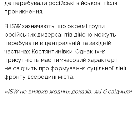
де перебували російські військові після
проникнення.
В ISW зазначають, що окремі групи
російських диверсантів дійсно можуть
перебувати в центральній та західній
частинах Костянтинівки. Однак їхня
присутність має тимчасовий характер і
не свідчить про формування суцільної лінії
фронту всередині міста.
«ISW не виявив жодних доказів, які б свідчили
про те, що російські війська закріпилися десь,
окрім крайніх південно-східних околиць
Костянтинівки. ISW не виявив жодних доказів,
які б свідчили про те, що російські війська
оточують українські війська