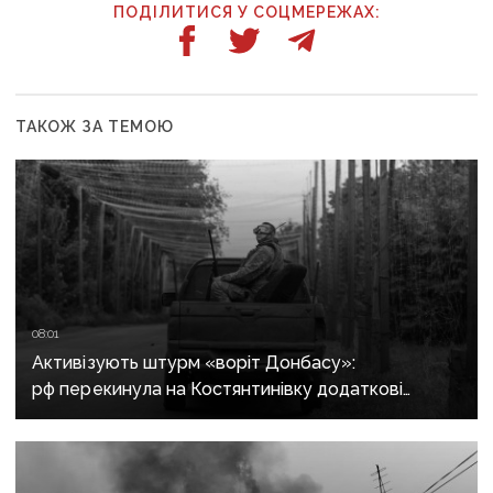
ПОДІЛИТИСЯ У СОЦМЕРЕЖАХ:
ТАКОЖ ЗА ТЕМОЮ
08:01
Активізують штурм «воріт Донбасу»:
рф перекинула на Костянтинівку додаткові
підрозділи й поновила атаки тритонними
авіабомбами