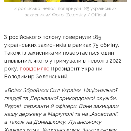
З російської неволі повернули 185 українських
захисників/ Фото: Zelenskiy / Official
З російського полону повернули 185
українських захисників в рамках 75 обміну.
Також із захисниками повертається один
цивільний, якого утримували в неволі з 2022
року,
повідомляє
Президент України
Володимир Зеленський.
«Воїни Збройних Сил України, Національної
гвардії та Державної прикордонної служби.
Рядові, сержанти й офіцери. Вони захищали
нашу державу в Маріуполі та на „Азовсталі“,
а також на Донецькому, Луганському,
Харківському, Херсонському, Запорізькому,