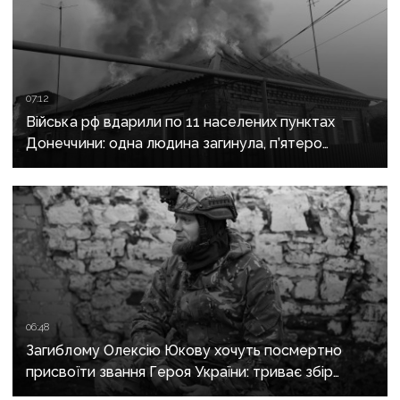
07:12
Війська рф вдарили по 11 населених пунктах
Донеччини: одна людина загинула, п’ятеро
поранені
06:48
Загиблому Олексію Юкову хочуть посмертно
присвоїти звання Героя України: триває збір
підписів