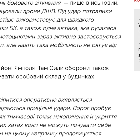
нії бойового зіткнення, —
пише військовий
.
рацювали дрони ДШВ. Під удар потрапили
стіше використовує для швидкого
ки БК, а також одна автівка, яка рухалася
мотоциклами зараз активно застосовується
, але навіть така мобільність не рятує від
йоні Ямполя. Там Сили оборони також
вати особовий склад у будинках
ріпитися оперативно виявляється
авдаються прицільні удари. Ворог пробує
к тимчасові точки накопичення й укриття
ових хатах вони не можуть почувати себе
м на цьому напрямку продовжується