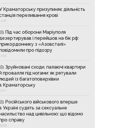
У Краматорську призупиняє діяльність
станція переливання крові
12:16
Під час оборони Маріуполя
дезертирував і перейшов на бік рф:
прикордоннику з «Азовсталі»
повідомили про підозру
11:03
Зруйновані сходи, палаючі квартири
й провалля під ногами: як рятували
людей із багатоповерхівки
в Краматорську
10:17
Російського військового вперше
в Україні судять за сексуальне
насильство над цивільною: що відомо
про справу
09:05