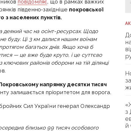
шников
повідомляє
, що в
рамках важких
рямків південно-західніше
покровської
о з населених пунктів.
А
а деякий час на осінт-ресурсах.
Щодо
Д
не буду. Ці 3 км далися нашим воїнам
н
ротягом багатьох днів.
Якщо хоча б
в
итися — це вже буде круто, і це суттєво
р
з ключових районів оборони на тій ділянці
в.
Н
з
Покровському напрямку десятки тисяч
ж
онту залишається пріоритетом для ворога.
«
Збройних Сил України генерал Олександр
з
е
й
осередив близько 99 тисяч особового