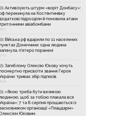
Активізують штурм «воріт Донбасу»:
рф перекинула на Костянтинівку
додаткові підрозділи й поновила атаки
тритонними авіабомбами
08:01
Війська рф вдарили по 11 населених
пунктах Донеччини: одна людина
загинула, п’ятеро поранені
07:12
Загиблому Олексію Юкову хочуть
посмертно присвоїти звання Героя
України: триває збір підписів
06:48
«Якою треба бути великою
людиною, щоб за тобою плакала вся
Україна»: 7 та 8 серпня прощаються із
засновником організації «Плацдарм»
Олексієм Юковим