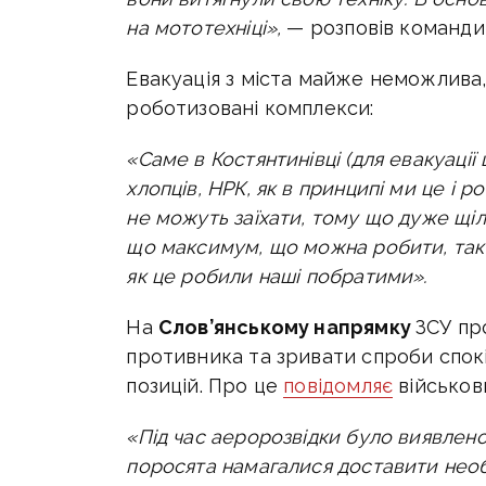
на мототехніці»,
— розповів команди
Евакуація з міста майже неможлива, 
роботизовані комплекси:
«Саме в Костянтинівці (для евакуації
хлопців, НРК, як в принципі ми це і 
не можуть заїхати, тому що дуже щ
що максимум, що можна робити, так 
як це робили наші побратими».
На
Слов’янському напрямку
ЗСУ
про
противника та зривати спроби спок
позицій. Про це
повідомляє
військов
«
Під час аеророзвідки було виявлено
поросята намагалися доставити необх