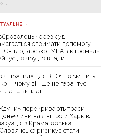
05:23
КТУАЛЬНЕ
оброволець через суд
амагається отримати допомогу
ід Світлодарської МВА: як громада
уйнує довіру до влади
ові правила для ВПО: що змінить
акон і чому він ще не гарантує
итла та виплат
Ждуни» перекривають траси
 Донеччини на Дніпро й Харків:
вакуація з Краматорська
 Слов’янська ризикує стати