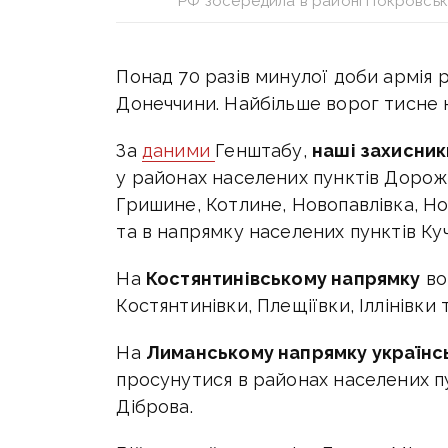
РФ зосередила в районі Покровська
Понад 70 разів минулої доби армія р
Донеччини. Найбільше ворог тисне
За
даними
Генштабу,
наші захисник
у районах населених пунктів Дорож
Гришине, Котлине, Новопавлівка, Н
та в напрямку населених пунктів Куче
На
Костянтинівському напрямку
во
Костянтинівки, Плещіївки, Іллінівки 
На
Лиманському напрямку українськ
просунутися в районах населених п
Діброва.