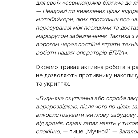
для своїх «єсвинохряків ближче до лі
—
Невдовзі по виявлених цілях відп
мотобайкери, яких противник все ча
пересування між позиціями та достав
маршрутом забезпечення. Тактика з 
ворогом через постійні втрати техніки
роботи наших операторів БПЛА».
Окремо триває активна робота в ра
не дозволяють противнику накопичу
та укриттях.
«Будь-яке скупчення або спроба зак
аеророзвідкою, після чого по цілях з
використовувати житлову забудову я
від дронів, однак зараз навіть у тил
спокійно, —
пише „Мучной“.
—
Загало