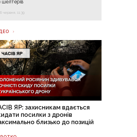
з шелтерів
16 червня, 11:39
ІДЕО
АСІВ ЯР: захисникам вдається
кидати посилки з дронів
аксимально близько до позицій
ОРОТКО