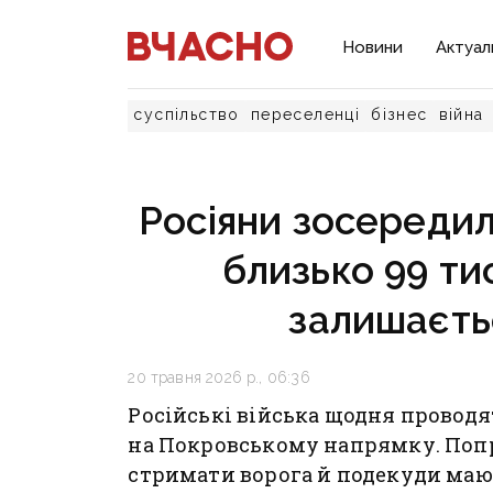
Новини
Актуал
суспільство
переселенці
бізнес
війна
Росіяни зосередил
близько 99 тис
залишаєтьс
20 травня 2026 р., 06:36
Російські війська щодня проводя
на Покровському напрямку. Попр
стримати ворога й подекуди мают