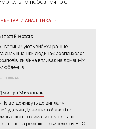
мертельно небезпечною
МЕНТАРІ / АНАЛІТИКА
Віталій Новик
«Тварини чують вибухи раніше
та сильніше, ніж людина»: зоопсихолог
розповів, як війна впливає на домашніх
улюбленців
31 липня, 12:33
Дмитро Михальов
«Не всі доживуть до виплат»:
омбудсман Донецької області про
ймовірність отримати компенсації
за житло та реакцію на виселення ВПО