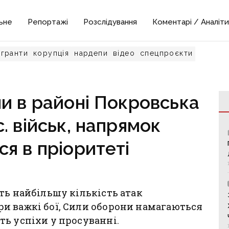
ьне
Репортажі
Розслідування
Коментарі / Аналіти
гранти
корупція
нардепи
відео
спецпроєкти
и в районі Покровська
. військ, напрямок
я в пріоритеті
ть найбільшу кількість атак
и важкі бої, Сили оборони намагаються
ь успіхи у просуванні.