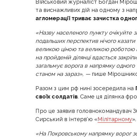
Військовий журналіст Богдан Міро
та виснажливих дій на одному з нап
агломерації триває зачистка одног
«Назву населеного пункту очікуйте з
подальших перспектив нічого казати 
великою ціною та великою роботою п
на пройденій ділянці вдасться закріп
загальмує ворога в напрямку одного 
станом на зараз», —
пише Мірошнико
Разом з цим
рф нині зосередила на
своїх солдатів
. Саме ця ділянка фр
Про це заявив головнокомандувач 
Сирський в інтерв'ю «
Мілітарному
».
«На Покровському напрямку ворог з