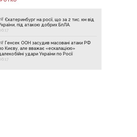
Єкатеринбург на росії, що за 2 тис. км від
України, під атакою добрих БпЛА.
06:17
Генсек ООН засудив масовані атаки РФ
по Києву, але вважає «ескалацією»
далекобійні удари України по Росії
06:17