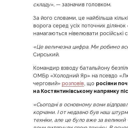
складу»,
— зазначив головком.
За його словами, це найбільша кіль
ворога серед усіх поточних ділянок 
намагаються нівелювати російські с
«Це величезна цифра. Ми робимо вс
Сирський.
Командир взводу батальйону безпі
ОМБр «Холодний Яр» на псевдо «Лю
черговий»
розповів
, що
росіяни поч
на Костянтинівському напрямку піс
«Сьогодні в основному вони відправл
корчами. І от недавно був наш штур
техніки, але це було вже за великий 
вони витягнули свою техніку
. В осн