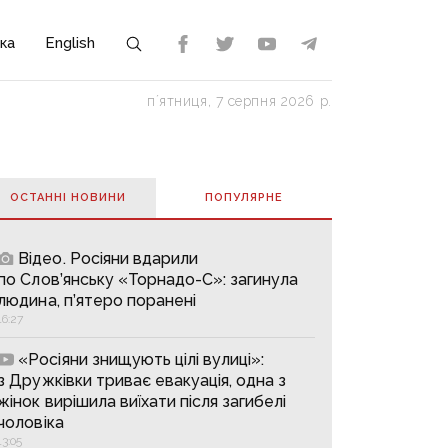
ка
English
пʼятниця, 7 серпня 2026 р.
ОСТАННІ НОВИНИ
ПОПУЛЯРНE
Відео. Росіяни вдарили
по Слов’янську «Торнадо-С»: загинула
людина, п’ятеро поранені
16:27
«Росіяни знищують цілі вулиці»:
з Дружківки триває евакуація, одна з
жінок вирішила виїхати після загибелі
чоловіка
13:05