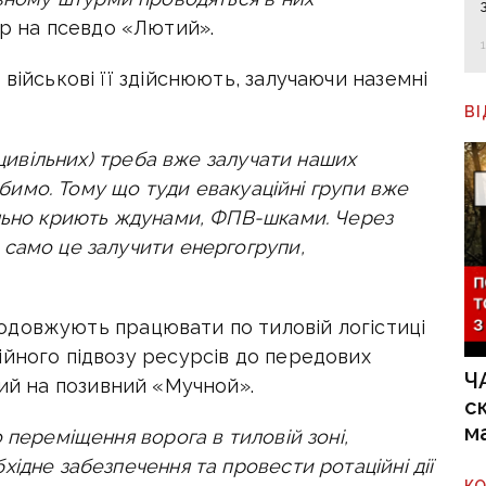
р на псевдо «Лютий».
військові її здійснюють, залучаючи наземні
В
 цивільних) треба вже залучати наших
робимо. Тому що туди евакуаційні групи вже
ільно криють ждунами, ФПВ-шками. Через
само це залучити енергогрупи,
довжують працювати по тиловій логістиці
ійного підвозу ресурсів до передових
Ч
ий на позивний «Мучной».
с
м
 переміщення ворога в тиловій зоні,
ідне забезпечення та провести ротаційні дії
К