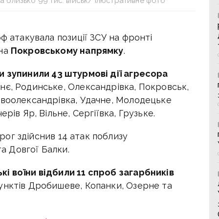
 близько 99 тис. військ/ Ілюстративне фото
ф атакувала позиції ЗСУ на фронті
 на
Покровському напрямку
.
и зупинили 43 штурмові дії агресора
нє, Родинське, Олександрівка, Покровськ,
овоолександрівка, Удачне, Молодецьке
рів Яр, Вільне, Сергіївка, Грузьке.
рог здійснив 14 атак поблизу
та Довгої Балки.
і воїни відбили 11 спроб загарбників
унктів Дробишеве, Копанки, Озерне та