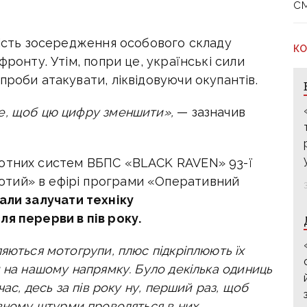
с
кість зосередження особового складу
КО
фронту. Утім, попри це, українські сили
проби атакувати, ліквідовуючи окупантів.
е, щоб цю цифру зменшити»,
— зазначив
лотних систем BБПС «BLACK RAVEN» 93-ї
тий» в ефірі програми «Оперативний
али залучати техніку
ля перерви в пів року.
яються мотогрупи, плюс підкріплюють їх
м на нашому напрямку.
Було декілька одиниць
час, десь за пів року ну, перший раз, щоб
овному штурми проводяться в них