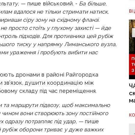
ультату, —
пише військовий. -
Ба більше
,
илам вдалося не тільки стримати натиск,
В
ширивши сіру зону на східному фланзі.
не просто стоїть у глухому захисті — йде
нтроль підходів. Для противника цей рубіж
ьшого тиску у напрямку Лиманського вузла,
ами ураження і пробують вибити нас
юють дронами в районі Райгородка
и зв’язок, душити координацію між
Ч
бовому складу під час переміщення.
с
м
и та маршрути підвозу, щоб максимально
им чином вони створюють зону постійного
К
х одразу потрапляє під удар, —
пише
й рубіж оборони триває у дуже важких