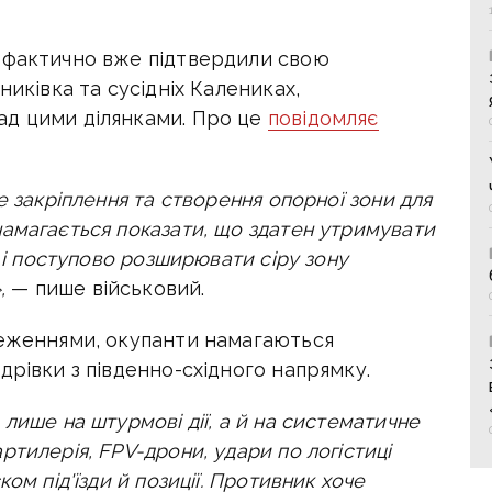
 фактично вже підтвердили свою
никівка та сусідніх Калениках,
ад цими ділянками. Про це
повідомляє
е закріплення та створення опорної зони для
амагається показати, що здатен утримувати
м і поступово розширювати сіру зону
,
— пише військовий.
реженнями, окупанти намагаються
дрівки з південно-східного напрямку.
лише на штурмові дії, а й на систематичне
тилерія, FPV-дрони, удари по логістиці
ом під'їзди й позиції. Противник хоче