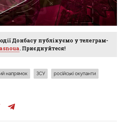
одії Донбасу публікуємо у телеграм-
hasnoua
. Приєднуйтеся!
кий напрямок
ЗСУ
російські окупанти