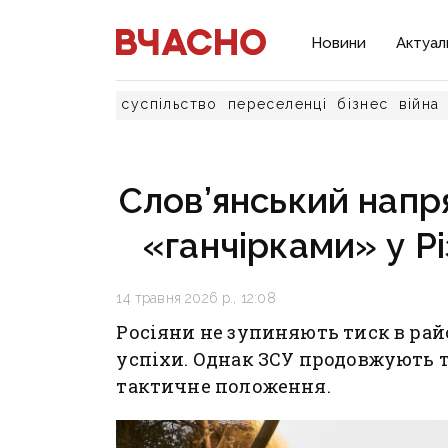
Новини
Актуал
суспільство
переселенці
бізнес
війна
Слов’янський напря
«ганчірками» у Рі
14 травня 2026 р., 12:08
Росіяни не зупиняють тиск в рай
успіхи. Однак ЗСУ продовжують 
тактичне положення.