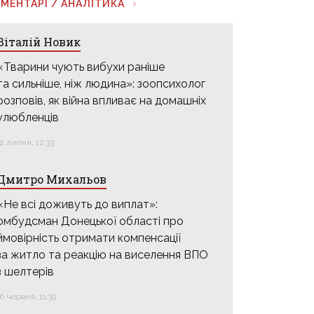
МЕНТАРІ / АНАЛІТИКА
Віталій Новик
«Тварини чують вибухи раніше
та сильніше, ніж людина»: зоопсихолог
розповів, як війна впливає на домашніх
улюбленців
31 липня, 12:33
Дмитро Михальов
«Не всі доживуть до виплат»:
омбудсман Донецької області про
ймовірність отримати компенсації
за житло та реакцію на виселення ВПО
з шелтерів
16 червня, 11:39