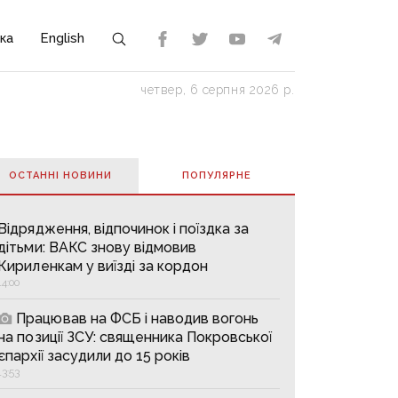
ка
English
четвер, 6 серпня 2026 р.
ОСТАННІ НОВИНИ
ПОПУЛЯРНE
Відрядження, відпочинок і поїздка за
дітьми: ВАКС знову відмовив
Кириленкам у виїзді за кордон
14:00
Працював на ФСБ і наводив вогонь
на позиції ЗСУ: священника Покровської
єпархії засудили до 15 років
13:53