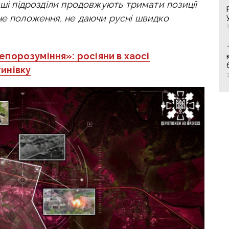
аші підрозділи продовжують тримати позиції
не положення, не даючи русні швидко
непорозуміння»: росіяни в хаосі
инівку