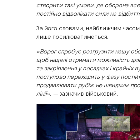
створити такі умови, де оборона вс
постійно відволікати сили на відбитт
За його словами, найближчим часом
лише посилюватиметься.
«Ворог спробує розгрузити нашу об
щоб надалі отримати можливість дл
та закріплення у посадках і крайніх в
поступово переходить у фазу постій
продавлювати рубіж не швидким про
лінії», —
зазначив військовий.