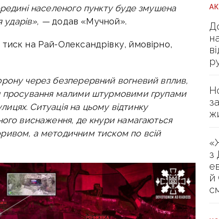
А
ередині населеного пункту буде змушена
я ударів», —
додав «Мучной».
Д
н
 тиск на Рай-Олександрівку, ймовірно,
в
р
орону через безперервний вогневий вплив,
Н
я просування малими штурмовими групами
з
улицях. Ситуація на цьому відтинку
ж
ного виснаження, де кнури намагаються
ривом, а методичним тиском по всій
«
з
е
й
с