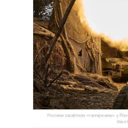
Росіяни засвітили «ганчірками» у Різн
Ілюс