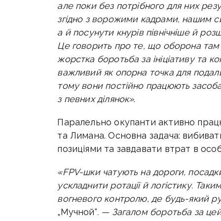
але поки без потрібного для них рез
згідно з ворожими кадрами, нашим с
а й посунути кнурів північніше й роз
Це говорить про те, що оборона там 
жорстка боротьба за ініціативу та ко
важливий як опорна точка для подал
тому вони постійно працюють засоб
з певних ділянок»
.
Паралельно окупанти активно прац
та Лимана. Основна задача: вибиват
позиціями та завдавати втрат в осо
«FPV-шки чатують на дороги, посадк
ускладнити ротації й логістику. Так
вогневого контролю, де будь-який ру
„Мучной“
. — Загалом боротьба за це