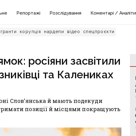
ьне
Репортажі
Розслідування
Коментарі / Аналіти
гранти
корупція
нардепи
відео
спецпроєкти
мок: росіяни засвітили
зниківці та Калениках
оні Слов’янська й мають подекуди
тримати позиції й місцями покращують