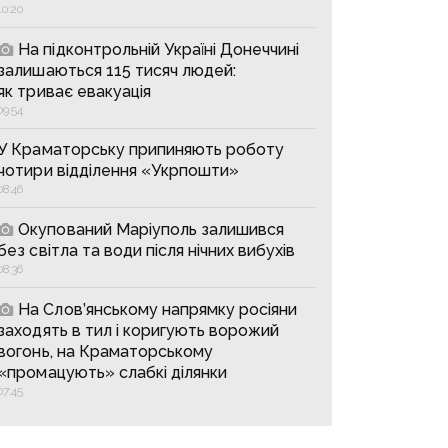
10:20
На підконтрольній Україні Донеччині
залишаються 115 тисяч людей:
як триває евакуація
09:54
У Краматорську припиняють роботу
чотири відділення «Укрпошти»
08:46
Окупований Маріуполь залишився
без світла та води після нічних вибухів
08:36
На Слов’янському напрямку росіяни
заходять в тил і коригують ворожий
вогонь, на Краматорському
«промацують» слабкі ділянки
07:45