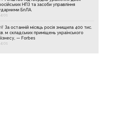
російських НПЗ та засоби управління
ударними БпЛА.
14:01
За останній місяць росія знищила 400 тис.
кв. м складських приміщень українського
бізнесу, — Forbes
14:01