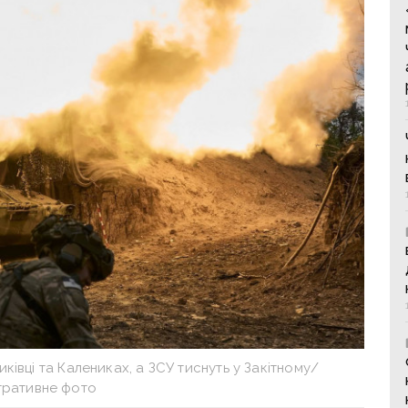
иківці та Калениках, а ЗСУ тиснуть у Закітному/
тративне фото