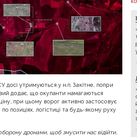
КО
У досі утримуються у н.п. Закітне, попри
овий додає, що окупанти намагаються
 ціну, при цьому ворог активно застосовує
о позиціях, логістиці та будь-якому руху
борону дронами, щоб змусити нас відійти,