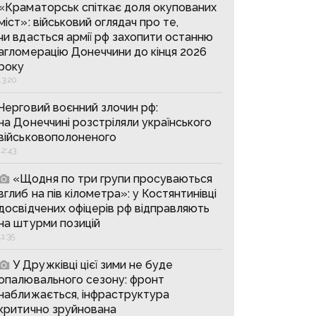
«Краматорськ спіткає доля окупованих
міст»: військовий оглядач про те,
чи вдасться армії рф захопити останню
агломерацію Донеччини до кінця 2026
року
13:20
Черговий воєнний злочин рф:
на Донеччині розстріляли українського
військовополоненого
12:43
«Щодня по три групи просуваються
вглиб на пів кілометра»: у Костянтинівці
досвідчених офіцерів рф відправляють
на штурми позицій
11:35
У Дружківці цієї зими не буде
опалювального сезону: фронт
наближається, інфраструктура
критично зруйнована