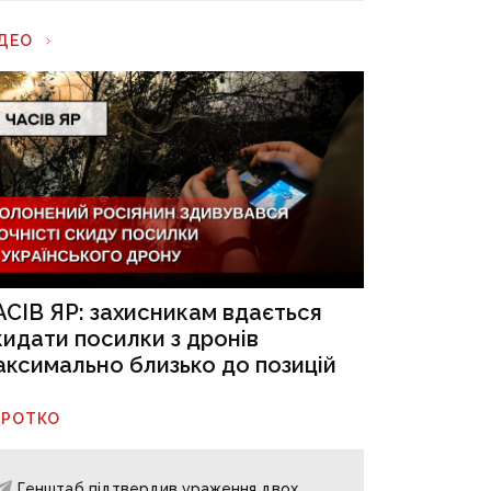
ІДЕО
АСІВ ЯР: захисникам вдається
кидати посилки з дронів
аксимально близько до позицій
ОРОТКО
Генштаб підтвердив ураження двох