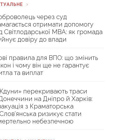
КТУАЛЬНЕ
оброволець через суд
амагається отримати допомогу
ід Світлодарської МВА: як громада
уйнує довіру до влади
ові правила для ВПО: що змінить
акон і чому він ще не гарантує
итла та виплат
Ждуни» перекривають траси
 Донеччини на Дніпро й Харків:
вакуація з Краматорська
 Слов’янська ризикує стати
мертельно небезпечною