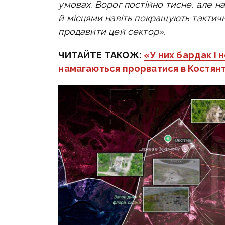
умовах. Ворог постійно тисне, але н
й місцями навіть покращують тактич
продавити цей сектор».
ЧИТАЙТЕ ТАКОЖ:
«У них бардак і 
намагаються прорватися в Костянт