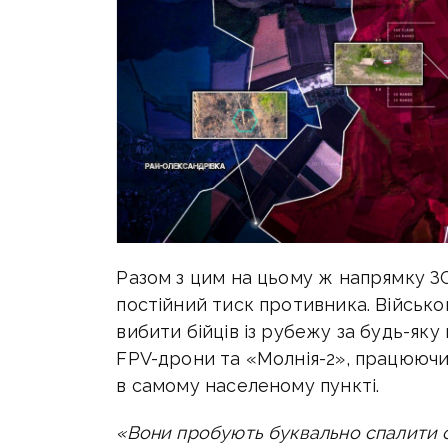
Разом з цим на цьому ж напрямку ЗС
постійний тиск противника. Військ
вибити бійців із рубежу за будь-яку
FPV-дрони та «Молнія-2», працюючи п
в самому населеному пункті.
«Вони пробують буквально спалити о