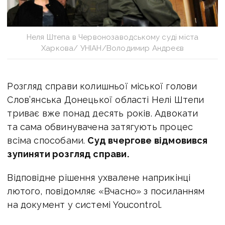
Неля Штепа в Червонозаводському суді міста
Харкова/ УНІАН/Володимир Андреєв
Розгляд справи колишньої міської голови
Слов’янська Донецької області Нелі Штепи
триває вже понад десять років. Адвокати
та сама обвинувачена затягують процес
всіма способами.
Суд вчергове відмовився
зупиняти розгляд справи.
Відповідне рішення ухвалене наприкінці
лютого, повідомляє «Вчасно» з посиланням
на документ у системі Youcontrol.