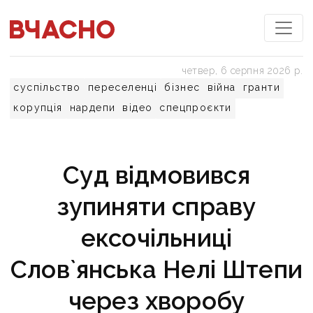
четвер, 6 серпня 2026 р.
суспільство
переселенці
бізнес
війна
гранти
корупція
нардепи
відео
спецпроєкти
Суд відмовився
зупиняти справу
ексочільниці
Слов`янська Нелі Штепи
через хворобу