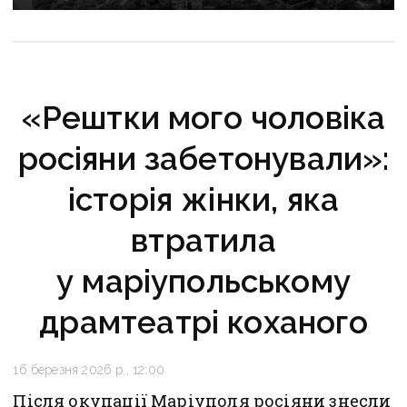
рф захопити останню агломерацію Донеччини до
кінця 2026 року
«Рештки мого чоловіка
росіяни забетонували»:
історія жінки, яка
втратила
у маріупольському
драмтеатрі коханого
16 березня 2026 р., 12:00
Після окупації Маріуполя росіяни знесли