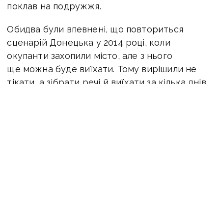
поклав на подружжя.
Обидва були впевнені, що повториться
сценарій Донецька у 2014 році, коли
окупанти захопили місто, але з нього
ще можна буде виїхати. Тому вирішили не
тікати, а зібрати речі й виїхати за кілька днів.
Однак уже наступного дня, 25 лютого, після
новин про колону танків у бік Маріуполя Інна
запропонувала виїжджати. Валерій був
не проти. Подружжя почало шукати варіанти…
І їх уже не було.
«Ми всім дзвонили. Оголошення перевізників,
приватних бусів, шукали по соцмережах тих,
хто зміг би вивезти нас. 26 лютого було кілька
варіантів, а день в день — ні, ніхто