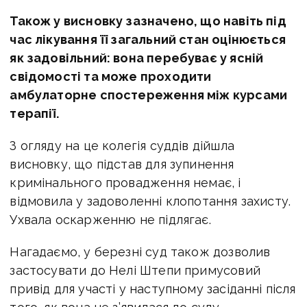
Також у висновку зазначено, що навіть під
час лікування її загальний стан оцінюється
як задовільний: вона перебуває у ясній
свідомості та може проходити
амбулаторне спостереження між курсами
терапії.
З огляду на це колегія суддів дійшла
висновку, що підстав для зупинення
кримінального провадження немає, і
відмовила у задоволенні клопотання захисту.
Ухвала оскарженню не підлягає.
Нагадаємо, у березні суд також дозволив
застосувати до Нелі Штепи примусовий
привід для участі у наступному засіданні після