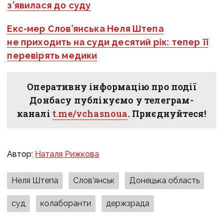
з’явилася до суду
Екс-мер Слов’янська Неля Штепа
не приходить на суди десятий рік: тепер її
перевірять медики
Оперативну інформацію про події
Донбасу публікуємо у телеграм-
каналі
t.me/vchasnoua
. Приєднуйтеся!
Автор:
Наталя Рижкова
Неля Штепа
Слов'янськ
Донецька область
суд
колаборанти
держзрада