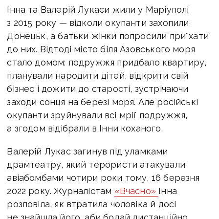
Інна та Валерій Лукаси жили у Маріуполі
з 2015 року — відколи окупанти захопили
Донецьк, а батьки жінки попросили приїхати
до них. Відтоді місто біля Азовського моря
стало домом: подружжя придбало квартиру,
планували народити дітей, відкрити свій
бізнес і дожити до старості, зустрічаючи
заходи сонця на березі моря. Але російські
окупанти зруйнували всі мрії подружжя,
а згодом відібрали в Інни коханого.
Валерій Лукас загинув під уламками
драмтеатру, який терористи атакували
авіабомбами чотири роки тому, 16 березня
2022 року. Журналістам
«Вчасно»
Інна
розповіла, як втратила чоловіка й досі
не знайшла його, аби бодай дистанційно