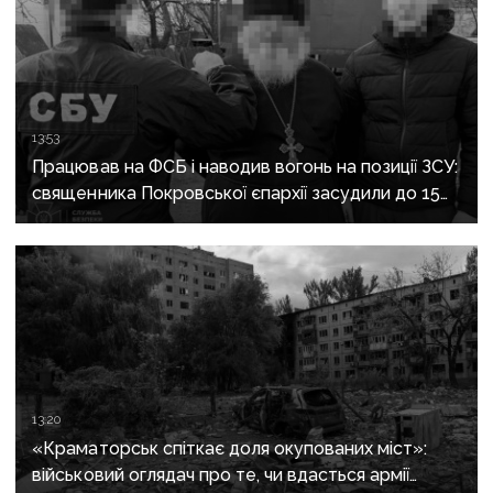
13:53
Працював на ФСБ і наводив вогонь на позиції ЗСУ:
священника Покровської єпархії засудили до 15
років
13:20
«Краматорськ спіткає доля окупованих міст»:
військовий оглядач про те, чи вдасться армії