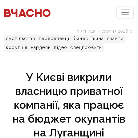
пʼятниця, 7 серпня 2026 р.
суспільство
переселенці
бізнес
війна
гранти
корупція
нардепи
відео
спецпроєкти
У Києві викрили
власницю приватної
компанії, яка працює
на бюджет окупантів
на Луганщині