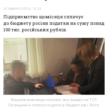
15 травня 2026 р., 12:33
Підприємство щомісяця сплачує
до бюджету росіян податки на суму понад
100 тис. російських рублів.
Викрили власницю компанії, яка працює на ТОТ
Луганщини й сплачує податки в бюджет рф/ Фото: