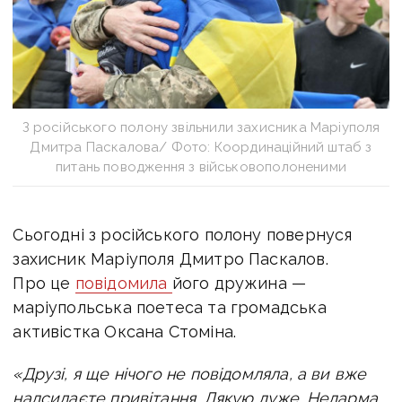
З російського полону звільнили захисника Маріуполя
Дмитра Паскалова/ Фото: Координаційний штаб з
питань поводження з військовополоненими
Сьогодні з російського полону
повернуся
захисник Маріуполя Дмитро Паскалов.
П
ро це
повідомила
його дружина —
маріупольська поетеса та громадська
активістка Оксана Стоміна.
«Друзі, я ще нічого не повідомляла, а ви вже
надсилаєте привітання.
Дякую дуже.
Недарма