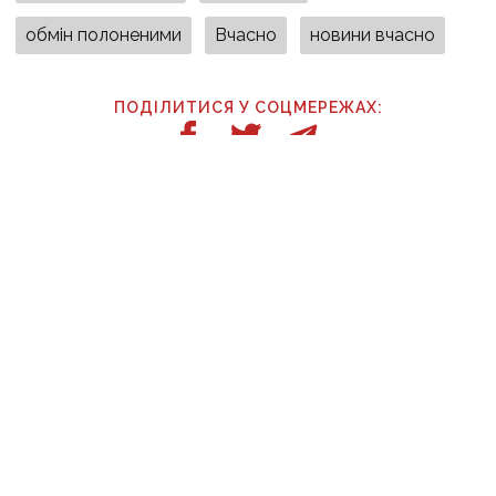
обмін полоненими
Вчасно
новини вчасно
ПОДІЛИТИСЯ У СОЦМЕРЕЖАХ:
ТАКОЖ ЗА ТЕМОЮ
05:23
«Якою треба бути великою людиною, щоб
за тобою плакала вся Україна»: 7 та 8 серпня