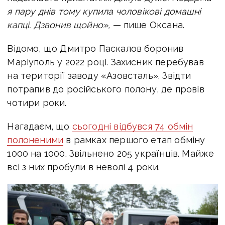
я пару днів тому купила чоловікові домашні
капці.
Дзвонив щойно»,
— пише Оксана.
Відомо, що Дмитро Паскалов боронив
Маріуполь у 2022 році. Захисник перебував
на території заводу «Азовсталь». Звідти
потрапив до російського полону, де провів
чотири роки.
Нагадаєм, що
сьогодні в
ідбувся 74 обмін
полоненими
в рамках першого етап обміну
1000 на 1000
. Звільнено 205 українців. Майже
всі з них пробули в неволі 4 роки.