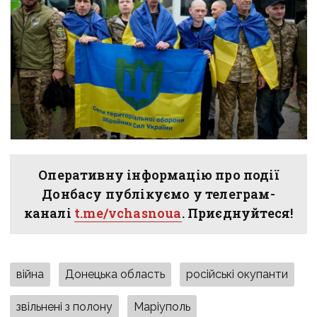
Оперативну інформацію про події
Донбасу публікуємо у телеграм-
каналі
t.me/vchasnoua
. Приєднуйтеся!
війна
Донецька область
російські окупанти
звільнені з полону
Маріуполь