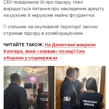
СБУ повідомила їй про підозру. Нині
в
ирішується питання про накладення арешту
на рухоме й нерухоме майно фігурантки.
Її спільник на окупованій території заочно
отримав підозру в колабораціонізмі.
ЧИТАЙТЕ ТАКОЖ:
На Донеччині викрили
блогера, який «зливав» позиції Сил
оборони у соцмережах