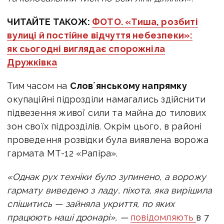
ЧИТАЙТЕ ТАКОЖ:
ФОТО. «Тиша, розбиті
вулиці й постійне відчуття небезпеки»:
як сьогодні виглядає спорожніла
Дружківка
Тим часом на
Словʼянському напрямку
окупаційні підрозділи намагались здійснити
підвезення живої сили та майна до тилових
зон своїх підрозділів. Окрім цього, в районі
проведення розвідки була виявлена ворожа
гармата МТ-12 «Рапіра».
«Однак рух техніки було зупинено, а ворожу
гармату виведено з ладу, піхота, яка вирішила
спішитись — зайняла укриття, по яких
працюють наші дронарі», —
повідомляють
в 7