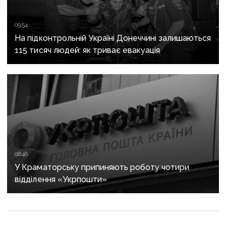
09:54
На підконтрольній Україні Донеччині залишаються
115 тисяч людей: як триває евакуація
08:46
У Краматорську припиняють роботу чотири
відділення «Укрпошти»