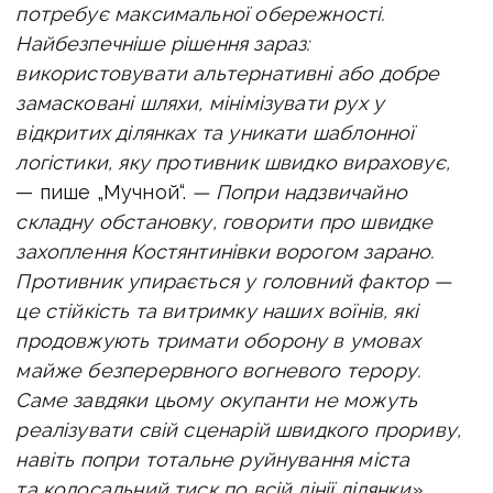
потребує максимальної обережності.
Найбезпечніше рішення зараз:
використовувати альтернативні або добре
замасковані шляхи, мінімізувати рух у
відкритих ділянках та уникати шаблонної
логістики, яку противник швидко вираховує,
— пише „Мучной“.
—
Попри надзвичайно
складну обстановку, говорити про швидке
захоплення Костянтинівки ворогом зарано.
Противник упирається у головний фактор —
це стійкість та витримку наших воїнів, які
продовжують тримати оборону в умовах
майже безперервного вогневого терору.
Саме завдяки цьому окупанти не можуть
реалізувати свій сценарій швидкого прориву,
навіть попри тотальне руйнування міста
та колосальний тиск по всій лінії ділянки».