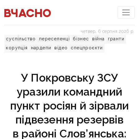
четвер, 6 серпня 2026 р.
суспільство
переселенці
бізнес
війна
гранти
корупція
нардепи
відео
спецпроєкти
У Покровську ЗСУ
уразили командний
пункт росіян й зірвали
підвезення резервів
в районі Слов’янська: