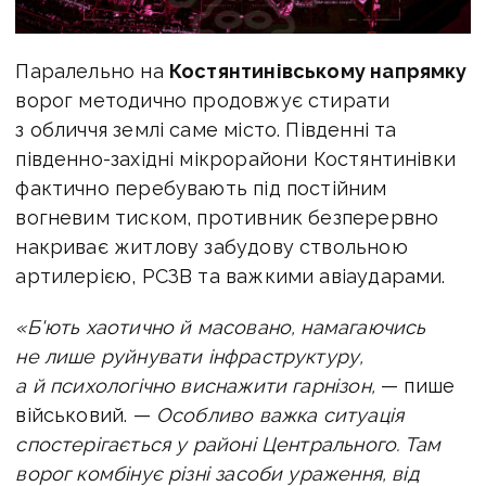
Паралельно на
Костянтинівському напрямку
ворог методично продовжує стирати
з обличчя землі саме місто. Південні та
південно-західні мікрорайони Костянтинівки
фактично перебувають під постійним
вогневим тиском, противник безперервно
накриває житлову забудову ствольною
артилерією, РСЗВ та важкими авіаударами.
«Б'ють хаотично й масовано, намагаючись
не лише руйнувати інфраструктуру,
а й психологічно виснажити гарнізон,
— пише
військовий. —
Особливо важка ситуація
спостерігається у районі Центрального. Там
ворог комбінує різні засоби ураження, від