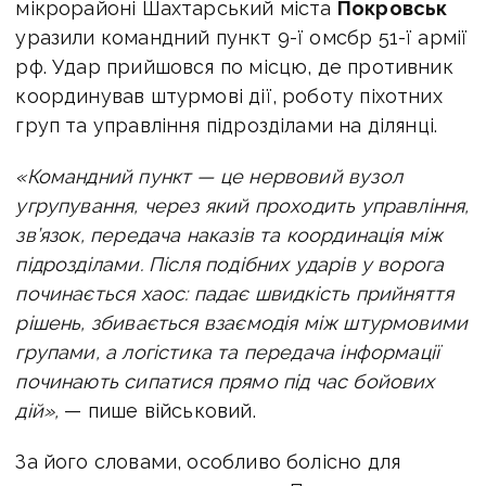
мікрорайоні Шахтарський міста
Покровськ
уразили командний пункт 9-ї омсбр 51-ї армії
рф. Удар прийшовся по місцю, де противник
координував штурмові дії, роботу піхотних
груп та управління підрозділами на ділянці.
«Командний пункт — це нервовий вузол
угрупування, через який проходить управління,
зв’язок, передача наказів та координація між
підрозділами. Після подібних ударів у ворога
починається хаос: падає швидкість прийняття
рішень, збивається взаємодія між штурмовими
групами, а логістика та передача інформації
починають сипатися прямо під час бойових
дій»,
— пише військовий.
За його словами, особливо болісно для