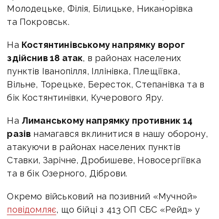
Молодецьке, Філія, Білицьке, Никанорівка
та Покровськ.
На
Костянтинівському напрямку ворог
здійснив 18 атак
, в районах населених
пунктів Іванопілля, Іллінівка, Плещіївка,
Вільне, Торецьке, Бересток, Степанівка та в
бік Костянтинівки, Кучерового Яру.
На
Лиманському напрямку противник 14
разів
намагався вклинитися в нашу оборону,
атакуючи в районах населених пунктів
Ставки, Зарічне, Дробишеве, Новосергіївка
та в бік Озерного, Діброви.
Окремо військовий на позивний «Мучной»
повідомляє
, що бійці з 413 ОП СБС «Рейд» у