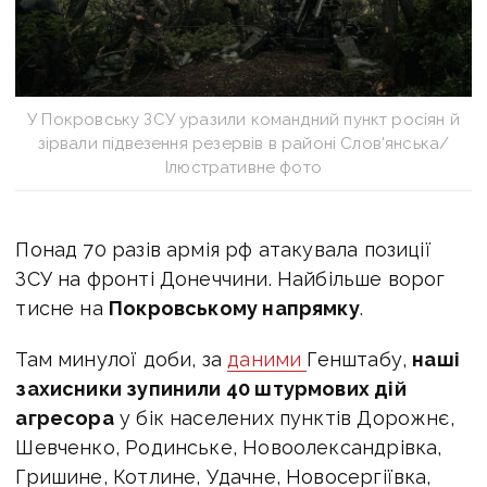
У Покровську ЗСУ уразили командний пункт росіян й
зірвали підвезення резервів в районі Слов'янська/
Ілюстративне фото
Понад 70 разів армія рф атакувала позиції
ЗСУ на фронті Донеччини. Найбільше ворог
тисне на
Покровському напрямку
.
Там минулої доби, за
даними
Генштабу,
наші
захисники зупинили 40 штурмових дій
агресора
у бік населених пунктів Дорожнє,
Шевченко, Родинське, Новоолександрівка,
Гришине, Котлине, Удачне, Новосергіївка,