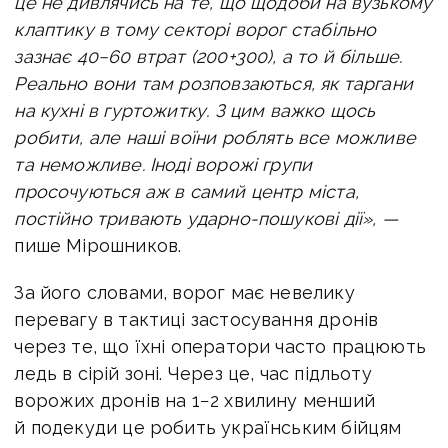
це не дивлячись на те, що щодоби на вузькому
клаптику в тому секторі ворог стабільно
зазнає 40−60 втрат (200+300), а то й більше.
Реально вони там розповзаються, як таргани
на кухні в гуртожитку.
З цим важко щось
робити, але наші воїни роблять все можливе
та неможливе.
Іноді ворожі групи
просочуються аж в самий центр міста,
постійно тривають ударно-пошукові дії», —
пише Мірошников.
За його словами, ворог має невелику
перевагу в тактиці застосування дронів
через те, що їхні оператори часто працюють
ледь в сірій зоні. Через це, час підльоту
ворожих дронів на 1−2 хвилину менший
й подекуди це робить українським бійцям