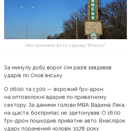
Ілюстративне фото з архіву "Вчасно"
За минулу добу ворог сім разів завдавав
ударів по Словʼянську.
О 06:00 та 13:00 — ворожий fpv-дрон
на оптоволокні вдарив по приватному
сектору. За даними голови МВА Вадима Ляха,
на щастя, боєприпас не здетонував. О 16:00
fpv-дрон пошкодив приватне авто. Внаслідок
удару поранений чоловік 1978 року