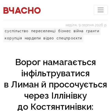
неділя, 9 серпня 2026 р.
суспільство
переселенці
бізнес
війна
гранти
корупція
нардепи
відео
спецпроєкти
Ворог намагається
інфільтруватися
в Лиман й просочується
через Іллінівку
до Костянтинівки: