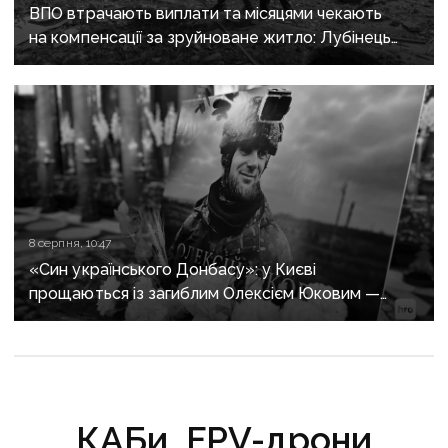
ВПО втрачають виплати та місяцями чекають
на компенсації за зруйноване житло: Лубінець
вимагає змін від уряду
8 серпня, 10:47
«Син українського Донбасу»: у Києві
прощаються із загиблим Олексієм Юковим —
пошуковцем загону «Плацдарм»
КАБи, FPV-дрони