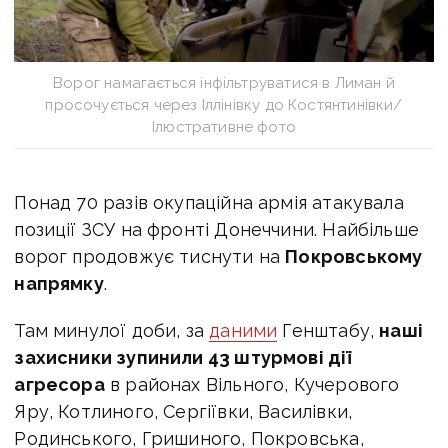
Ворог намагається інфільтруватися в Лиман й
просочується через Іллінівку до Костянтинівки/
Ілюстративне фото
Понад 70 разів окупаційна армія атакувала
позиції ЗСУ на фронті Донеччини. Найбільше
ворог продовжує тиснути на
Покровському
напрямку
.
Там минулої доби, за
даними
Генштабу,
наші
захисники зупинили 43 штурмові дії
агресора
в районах Вільного, Кучерового
Яру, Котлиного, Сергіївки, Василівки,
Родинського, Гришиного, Покровська,