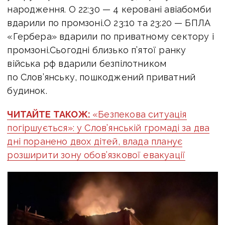
народження. О 22:30 — 4 керовані авіабомби
вдарили по промзоні.О 23:10 та 23:20 — БПЛА
«Гербера» вдарили по приватному сектору і
промзоні.Сьогодні б
лизько п’ятої ранку
війська рф вдарили безпілотником
по Слов’янську, пошкоджений приватний
будинок.
ЧИТАЙТЕ ТАКОЖ:
«Безпекова ситуація
погіршується»: у Слов’янській громаді за два
дні поранено двох дітей, влада планує
розширити зону обов’язкової евакуації