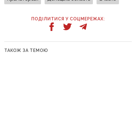
ПОДІЛИТИСЯ У СОЦМЕРЕЖАХ:
ТАКОЖ ЗА ТЕМОЮ
08:28
Троє людей загинули, шестеро зазнали
поранень: наслідки російських атак на Донеччині