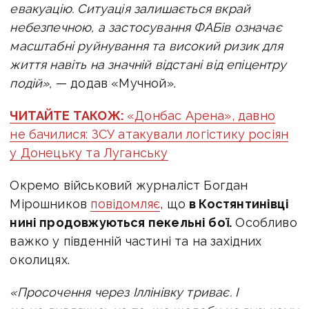
евакуацію. Ситуація залишається вкрай
небезпечною, а застосування ФАБів означає
масштабні руйнування та високий ризик для
життя навіть на значній відстані від епіцентру
подій»,
— додав «Мучной».
ЧИТАЙТЕ ТАКОЖ:
«Донбас Арена», давно
не бачилися: ЗСУ атакували логістику росіян
у Донецьку та Луганську
Окремо військовий журналіст Богдан
Мірошников
повідомляє
, що
в
Костянтинівці
нині продовжуються пекельні бої.
Особливо
важко у південній частині та на західних
околицях.
«Просочення через Іллінівку триває. І