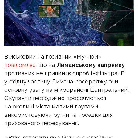
Військовий на позивний «Мучной»
повідомляє
, що на
Лиманському напрямку
противник не припиняє спроб інфільтрації
у східну частину Лимана, зосереджуючи
основну увагу на мікрорайоні Центральний.
Окупанти періодично просочуються
на околиці міста малими групами,
використовуючи руїни та посадки для
прихованого пересування.
«Втім, говорити про будь-яке стабільне