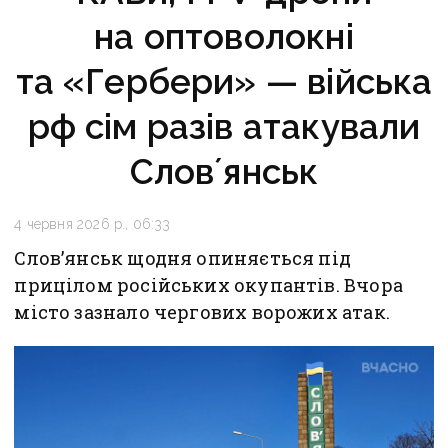
на оптоволокні
та «Гербери» — війська
рф сім разів атакували
Словʼянськ
4 червня 2026 р., 06:33
Словʼянськ щодня опиняється під
прицілом російських окупантів. Вчора
місто зазнало чергових ворожих атак.