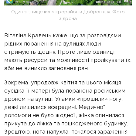
Один зі знищених мікрорайонів Добропілля. Фото
з дрона
Віталіна Кравець каже, що за розповідями
рідних поранення на вулицях люди
отримують щодня. Проте лише одиниці
мають ресурси та можливості пролікувати їх,
аби не виникло загноєння ран.
Зокрема, упродовж квітня та цього місяця
сусідка її матері була поранена російським
дроном на вулиці. Уламки «прошили» ногу,
деякі лишилися всередині. Медичної
допомоги не було жодної, жінка опинилася
прикута до ліжка та пошкодженого будинку.
Зрештою, нога напухла, почалося зараження