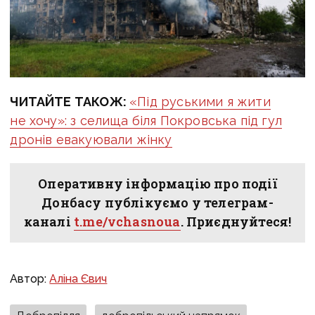
ЧИТАЙТЕ ТАКОЖ:
«Під руськими я жити
не хочу»: з селища біля Покровська під гул
дронів евакуювали жінку
Оперативну інформацію про події
Донбасу публікуємо у телеграм-
каналі
t.me/vchasnoua
. Приєднуйтеся!
Автор:
Аліна Євич