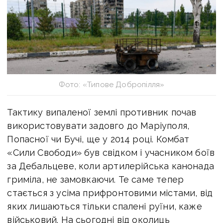
Фото: «Типове Добропілля»
Тактику випаленої землі противник почав
використовувати задовго до Маріуполя,
Попасної чи Бучі, ще у 2014 році. Комбат
«Сили Свободи» був свідком і учасником боїв
за Дебальцеве, коли артилерійська канонада
гриміла, не замовкаючи. Те саме тепер
стається з усіма прифронтовими містами, від
яких лишаються тільки спалені руїни, каже
військовий. На сьогодні від околиць