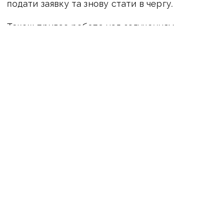
подати заявку та знову стати в чергу.
Також триває робота над залученням
додаткового фінансування за рахунок
державного бюджету та міжнародних
партнерів. Так, програма фінансуватиметься,
зокрема, частково за рахунок позики Банку
розвитку Ради Європи — близько 80 млн
євро (≈ 3,9 млрд грн).
ЧИТАЙТЕ ТАКОЖ:
У Сіверськодонецькій
громаді ухвалили програму іпотеки для ВПО
60+
Оперативну інформацію про події
Донбасу публікуємо у телеграм-
каналі
t.me/vchasnoua
. Приєднуйтеся!