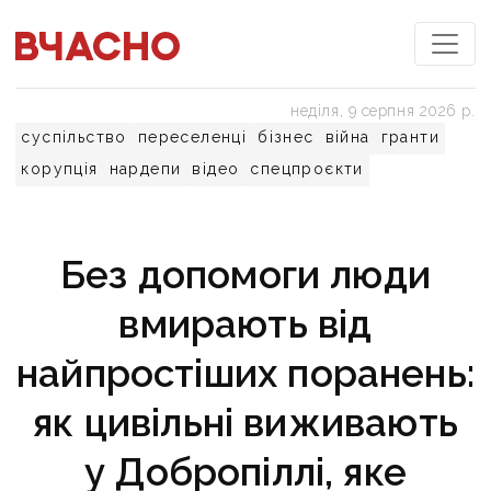
неділя, 9 серпня 2026 р.
суспільство
переселенці
бізнес
війна
гранти
корупція
нардепи
відео
спецпроєкти
Без допомоги люди
вмирають від
найпростіших поранень:
як цивільні виживають
у Добропіллі, яке