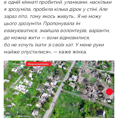
в одній кімнаті пробитий, уламками, наскільки
я зрозуміла, пробила кілька дірок у стіні. Але
зараз літо, тому якось живуть… Я не можу
цього зрозуміти. Пропонувала їм
евакуюватися, знайшла волонтерів, варіанти,
де можна жити — вони відмовилися,
бо не хочуть їхати зі своїх хат. У мене руки
майже опустилися»
, — каже жінка.