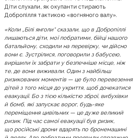
Діти слухали, як окупанти стирають
Добропілля тактикою «вогняного валу».
«Коли „Білі янголи“ сказали, що в Добропіллі
лишаються діти, мої побратими, бійці нашого
батальйону, сходили на перевірку, чи дійсно
вони є. Зустрілися, поговорили з бабусею,
вирішили їх забрати у безпечніше місце, ніж
те, де вони виживали. Один з найбільш
ризикованих моментів — це було перевезення
дітей з того місця до укриття, щоб дочекатися
евакуації. Бо з тією кількістю зброї, вибухівки
й бомб, які запускає ворог, будь-яке
переміщення цивільних — це дуже великий
ризик. Під час самої евакуації був ризик,
що російські дрони вдарять по бронемашині
й людях. Але побратими проявили справжню