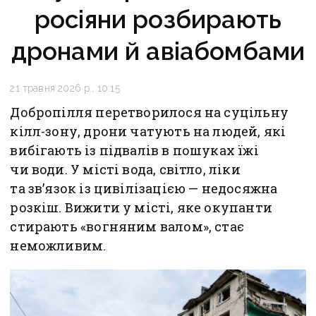
росіяни розбирають
дронами й авіабомбами
21 травня 2026 р., 10:15
Добропілля перетворилося на суцільну
кілл-зону, дрони чатують на людей, які
вибігають із підвалів в пошуках їжі
чи води. У місті вода, світло, ліки
та зв’язок із цивілізацією — недосяжна
розкіш. Вижити у місті, яке окупанти
стирають «вогняним валом», стає
неможливим.