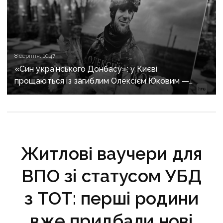
8 серпня, 10:47
«Син українського Донбасу»: у Києві
прощаються із загиблим Олексієм Юковим —
пошуковцем загону «Плацдарм»
Житлові ваучери для
ВПО зі статусом УБД
з ТОТ: перші родини
вже придбали нові