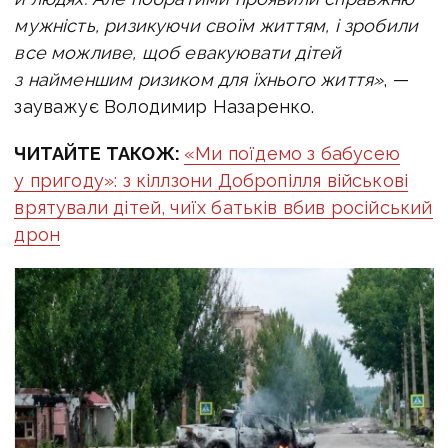
мужність, ризикуючи своїм життям, і зробили
все можливе, щоб евакуювати дітей
з найменшим ризиком для їхнього життя»
, —
зауважує Володимир Назаренко.
ЧИТАЙТЕ ТАКОЖ:
«Ми поїдемо з бабусею
у пригоду»: з кіллзони Добропілля військові
врятували дітей, чиїх батьків вбив російський
дрон