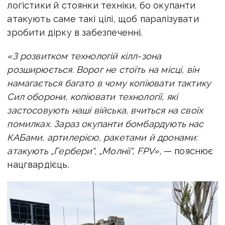
логістики й стоянки техніки, бо окупанти
атакують саме такі цілі, щоб паралізувати
зробити дірку в забезпеченні.
«З розвитком технологій кілл-зона
розширюється. Ворог не стоїть на місці, він
намагається багато в чому копіювати тактику
Сил оборони, копіювати технології, які
застосовують наші війська, вчиться на своїх
помилках. Зараз окупанти бомбардують нас
КАБами, артилерією, ракетами й дронами:
атакують „Гербери“, „Молнії“, FPV»
, — пояснює
нацгвардієць.