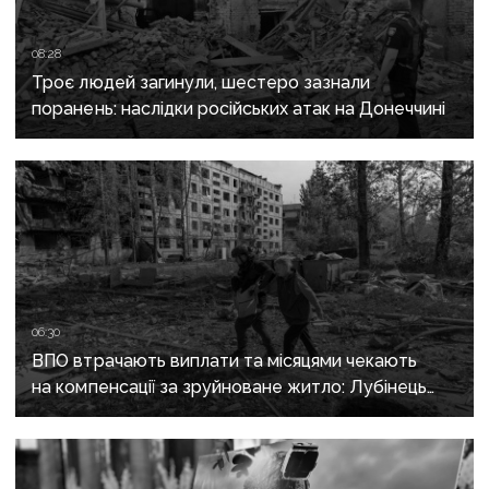
08:28
Троє людей загинули, шестеро зазнали
поранень: наслідки російських атак на Донеччині
06:30
ВПО втрачають виплати та місяцями чекають
на компенсації за зруйноване житло: Лубінець
вимагає змін від уряду