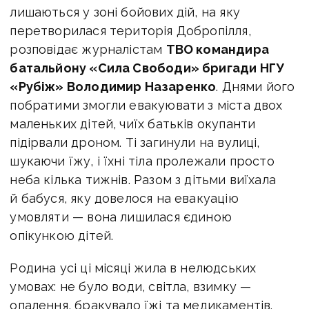
лишаються у зоні бойових дій, на яку
перетворилася територія Добропілля,
розповідає журналістам
ТВО командира
батальйону «Сила Свободи» бригади НГУ
«Рубіж» Володимир Назаренко
. Днями його
побратими змогли евакуювати з міста двох
маленьких дітей, чиїх батьків окупанти
підірвали дроном. Ті загинули на вулиці,
шукаючи їжу, і їхні тіла пролежали просто
неба кілька тижнів. Разом з дітьми виїхала
й бабуся, яку довелося на евакуацію
умовляти — вона лишилася єдиною
опікункою дітей.
Родина усі ці місяці жила в нелюдських
умовах: не було води, світла, взимку —
опалення, бракувало їжі та медикаментів.