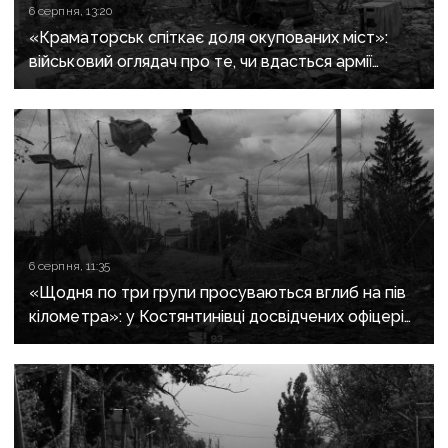
6 серпня, 13:20
«Краматорськ спіткає доля окупованих міст»:
військовий оглядач про те, чи вдасться армії
рф захопити останню агломерацію Донеччини до
кінця 2026 року
6 серпня, 11:35
«Щодня по три групи просуваються вглиб на пів
кілометра»: у Костянтинівці досвідчених офіцерів
рф відправляють на штурми позицій