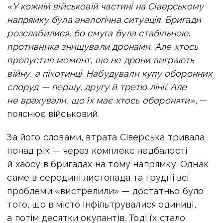
«У кожній військовій частині на Сіверському
напрямку була аналогічна ситуація. Бригади
розслабилися, бо смуга була стабільною,
противника знищували дронами. Але хтось
пропустив момент, що не дрони виграють
війну, а піхотинці. Набудували купу оборонних
споруд — першу, другу й третю лінії. Але
не врахували, що їх має хтось обороняти»
, —
пояснює військовий.
За його словами, втрата Сіверська тривала
понад рік — через комплекс недбалості
й хаосу в бригадах на тому напрямку. Однак
саме в середині листопада та грудні всі
проблеми «вистрелили» — достатньо було
того, що в місто інфільтрувалися одиниці,
а потім десятки окупантів. Тоді їх стало