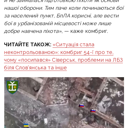
й не займалася підготовкою піхоти як основи
нашої оборони. Тим паче коли починаються бої
за населений пункт, БпЛА корисні, але вести
бої в урбанізованій місцевості може лише
добре навчена піхота»
, — каже комбриг.
ЧИТАЙТЕ ТАКОЖ:
«Ситуація стала
неконтрольованою»: комбриг 54-ї про те,
чому «посипався» Сіверськ, проблеми на ЛБЗ
біля Слов’янська та інше