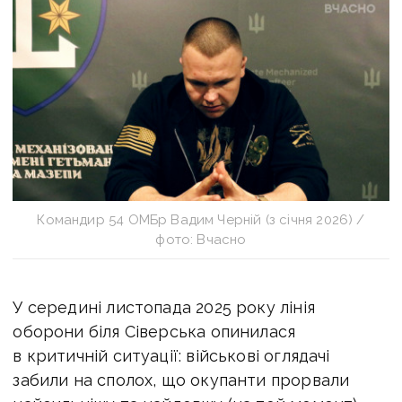
Командир 54 ОМБр Вадим Черній (з січня 2026) /
фото: Вчасно
У середині листопада 2025 року лінія
оборони біля Сіверська опинилася
в критичній ситуації: військові оглядачі
забили на сполох, що окупанти прорвали