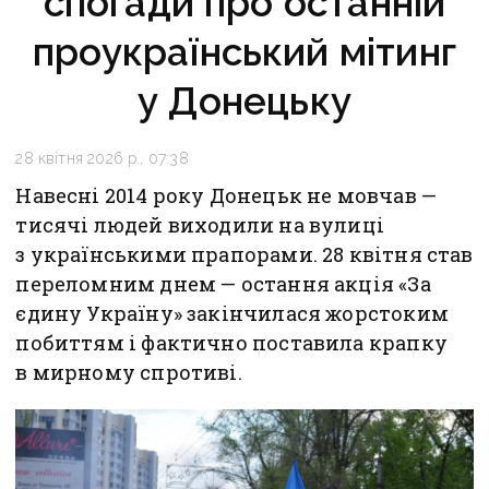
спогади про останній
проукраїнський мітинг
у Донецьку
28 квітня 2026 р., 07:38
Навесні 2014 року Донецьк не мовчав —
тисячі людей виходили на вулиці
з українськими прапорами. 28 квітня став
переломним днем — остання акція «За
єдину Україну» закінчилася жорстоким
побиттям і фактично поставила крапку
в мирному спротиві.