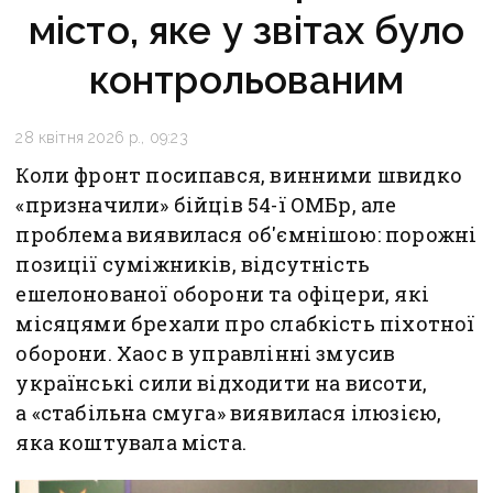
місто, яке у звітах було
контрольованим
28 квітня 2026 р., 09:23
Коли фронт посипався, винними швидко
«призначили» бійців 54-ї ОМБр, але
проблема виявилася об'ємнішою: порожні
позиції суміжників, відсутність
ешелонованої оборони та офіцери, які
місяцями брехали про слабкість піхотної
оборони. Хаос в управлінні змусив
українські сили відходити на висоти,
а «стабільна смуга» виявилася ілюзією,
яка коштувала міста.