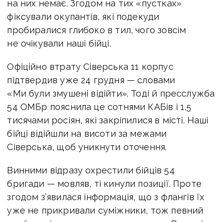
на них немає. Згодом на тих «пустках»
фіксували окупантів, які подекуди
пробиралися глибоко в тил, чого зовсім
не очікували наші бійці.
Офіційно втрату Сіверська 11 корпус
підтвердив уже 24 грудня — словами
«Ми були змушені відійти». Тоді й пресслужба
54 ОМБр пояснила це сотнями КАБів і 1,5
тисячами росіян, які закріпилися в місті. Наші
бійці відійшли на висоти за межами
Сіверська, щоб уникнути оточення.
Винними відразу охрестили бійців 54
бригади — мовляв, ті кинули позиції. Проте
згодом з’явилася інформація, що з флангів їх
уже не прикривали суміжники, тож певний