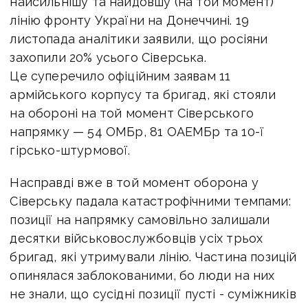
найсильнішу та найдовшу (на той момент)
лінію фронту України на Донеччині. 19
листопада аналітики заявили, що росіяни
захопили 20% усього Сіверська.
Це суперечило офіційним заявам 11
армійського корпусу та бригад, які стояли
на обороні на той момент Сіверського
напрямку — 54 ОМБр, 81 ОАЕМБр та 10-ї
гірсько-штурмової.
Насправді вже в той момент оборона у
Сіверську падала катастрофічними темпами:
позиції на напрямку самовільно залишали
десятки військовослужбовців усіх трьох
бригад, які утримували лінію. Частина позицій
опинялася заблокованими, бо люди на них
не знали, що сусідні позиції пусті - суміжників