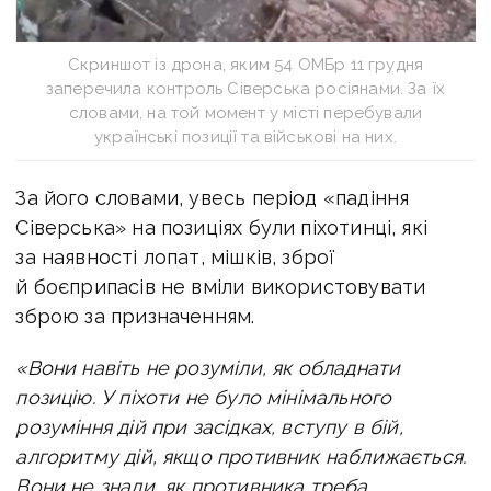
Скриншот із дрона, яким 54 ОМБр 11 грудня
заперечила контроль Сіверська росіянами. За їх
словами, на той момент у місті перебували
українські позиції та військові на них.
За його словами, увесь період «падіння
Сіверська» на позиціях були піхотинці, які
за наявності лопат, мішків, зброї
й боєприпасів не вміли використовувати
зброю за призначенням.
«Вони навіть не розуміли, як обладнати
позицію. У піхоти не було мінімального
розуміння дій при засідках, вступу в бій,
алгоритму дій, якщо противник наближається.
Вони не знали, як противника треба