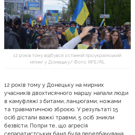
12 років тому відбувся останній проукраїнський
мітинг у Донецьку/ Фото: RFE/RL
12 років тому у Донецьку на мирних
учасників двохтисячного маршу напали люди
в камуфляжі з битами, ланцюгами, ножами
та травматичною зброєю. У результаті 15
осіб дістали важкі травми, 5 осіб зникли
безвісти. Попри те, що агресія
сепаратистських банд була передбачувана,