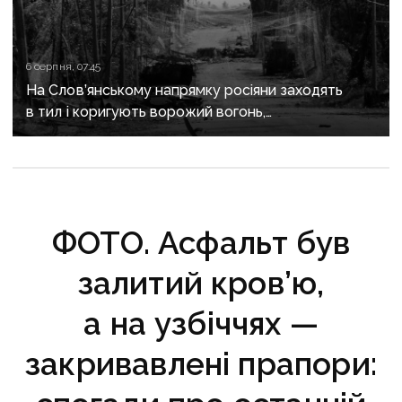
6 серпня, 07:45
На Слов’янському напрямку росіяни заходять
в тил і коригують ворожий вогонь,
на Краматорському «промацують» слабкі
ділянки
ФОТО. Асфальт був
залитий кров’ю,
а на узбіччях —
закривавлені прапори: