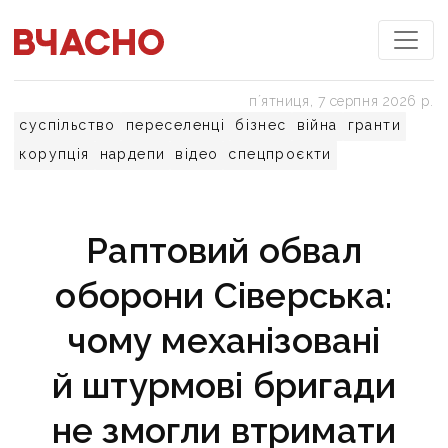
пʼятниця, 7 серпня 2026 р.
суспільство
переселенці
бізнес
війна
гранти
корупція
нардепи
відео
спецпроєкти
Раптовий обвал
оборони Сіверська:
чому механізовані
й штурмові бригади
не змогли втримати