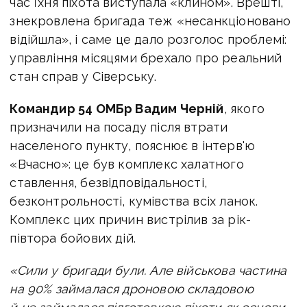
час їхня піхота виступала «клином». Врешті,
знекровлена бригада теж «несанкціоновано
відійшла», і саме це дало розголос проблемі:
управління місяцями брехало про реальний
стан справ у Сіверську.
Командир 54 ОМБр Вадим Черній
, якого
призначили на посаду після втрати
населеного пункту, пояснює в інтерв'ю
«Вчасно»: це був комплекс халатного
ставлення, безвідповідальності,
безконтрольності, кумівства всіх ланок.
Комплекс цих причин вистрілив за рік-
півтора бойових дій.
«Сили у бригади були. Але військова частина
на 90% займалася дроновою складовою