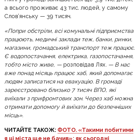
а всього проживає 43 тис. людей, у самому
Слов’янську — 39 тисяч.
«Попри обстріли, всі комунальні підприємства
працюють, медичні заклади теж, банки, ринки,
магазини, громадський транспорт теж працює.
Є водопостачання, електрика, газопостачання,
тобто місто живе, —
розповідав Лях
. — В нас
вже понад місяць працює хаб, який допомагає
людям записатися на евакуацію. В громаді
зареєстровано близько 7 тисяч ВПО, які
виїхали з прифронтових зон. Через хаб можна
отримати допомогу й виїхати до безпечніших
місць».
ЧИТАЙТЕ ТАКОЖ:
ФОТО. «Такими побитими
я ці міста ще не бачив»: як сьогодні