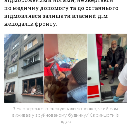
відмороженими ногами, не звертався
по медичну допомогу та до останнього
відмовлявся залишати власний дім
неподалік фронту.
З Білозерського евакуювали чоловіка, який сам
виживав у зруйнованому будинку/ Скриншоти із
відео