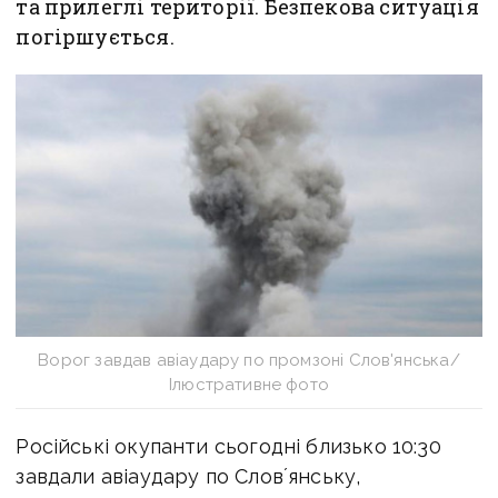
та прилеглі території. Безпекова ситуація
погіршується.
Ворог завдав авіаудару по промзоні Слов'янська/
Ілюстративне фото
Російські окупанти сьогодні близько 10:30
завдали авіаудару по Словʼянську,