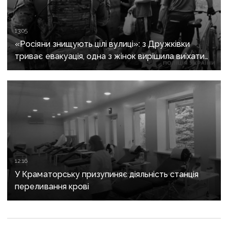
13:05
«Росіяни знищують цілі вулиці»: з Дружківки
триває евакуація, одна з жінок вирішила виїхати
після загибелі чоловіка
12:16
У Краматорську призупиняє діяльність станція
переливання крові