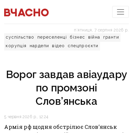
пʼятниця, 7 серпня 2026 р.
суспільство
переселенці
бізнес
війна
гранти
корупція
нардепи
відео
спецпроєкти
Ворог завдав авіаудару
по промзоні
Слов’янська
5 червня 2026 р., 12:24
Армія рф щодня обстрілює Слов’янськ