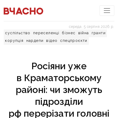
середа, 5 серпня 2026 р.
суспільство
переселенці
бізнес
війна
гранти
корупція
нардепи
відео
спецпроєкти
Росіяни уже
в Краматорському
районі: чи зможуть
підрозділи
рф перерізати головні