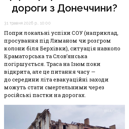
дороги з Донеччини?
31 травня 2026 р., 10:00
Попри локальні успіхи СОУ (наприклад,
просування під Лиманом чи розгром
колони біля Берхівки), ситуація навколо
Краматорська та Слов’янська
погіршується. Траса на Ізюм поки
відкрита, але це питання часу —
до середини літа евакуаційні заходи
можуть стати смертельними через
російські пастки на дорогах.