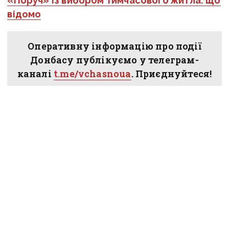
«Поруч» із вибором тимчасового житла: що
відомо
Оперативну інформацію про події
Донбасу публікуємо у телеграм-
каналі
t.me/vchasnoua
. Приєднуйтеся!
суспільство
оренда житла
ВПО
соціальне житло
мінрозвитку
Вчасно
Донецька область
житло для ВПО
ПОДІЛИТИСЯ У СОЦМЕРЕЖАХ: