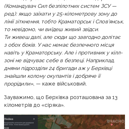
(Командувач Сил безпілотних систем ЗСУ —
ред.): якщо заїхати у 25-кілометрову зону до
лінії зіткнення, тобто Краматорськ і Слов’янськ,
то невідомо, чи виїдеш живий звідси.
Ти живеш далі, але сюди що завгодно долітає
з обох боків. У нас немає безпечного місця
навіть у Краматорську. Але і противник у кілл-
зоні не відчуває себе в безпеці. Наприклад,
днями підрозділи 24 бригади аж у Берхівці
знайшли колону окупантів і добряче її
прорідили»
, — каже військовий.
Зауважимо, що Берхівка розташована за 13
кілометрів до «сіряка».