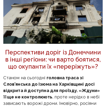
Перспективи доріг із Донеччини
в інші регіони: чи варто боятися,
що окупанти їх «переріжуть»?
Станом на сьогодні
головна траса зі
Слов’янська до Ізюма на Харківщині досі
відкрита й доступна для проїзду. «Ждуни»
її ще не контролюють
, проте нерідко в небі
зависають ворожі дрони. Імовірно, росіяни