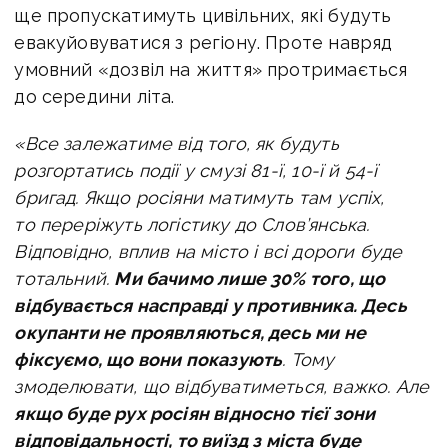
ще пропускатимуть цивільних, які будуть
евакуйовуватися з регіону. Проте навряд
умовний «дозвіл на життя» протримається
до середини літа.
«Все залежатиме від того, як будуть
розгортатись події у смузі 81-ї, 10-ї й 54-ї
бригад. Якщо росіяни матимуть там успіх,
то переріжуть логістику до Слов’янська.
Відповідно, вплив на місто і всі дороги буде
тотальний.
Ми бачимо лише 30% того, що
відбувається насправді у противника. Десь
окупанти не проявляються, десь ми не
фіксуємо, що вони показують
. Тому
змоделювати, що відбуватиметься, важко. Але
якщо буде рух росіян відносно тієї зони
відповідальності, то виїзд з міста буде