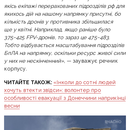
якісь екіпажі перерахованих підрозділів рф для
якихось дій на нашому напрямку присутні, бо
кількість дронів у противника збільшилася
ще у квітні. Наприклад, якщо раніше було
375−425 FPV-дронів, то зараз це 475−483.
Тобто відбувається масштабування підрозділів
БпЛА на напрямку, оскільки ресурс живої сили
у них не нескінченний»
, — зауважує речник
корпусу.
ЧИТАЙТЕ ТАКОЖ:
«Інколи до сотні людей
хочуть втекти звідси»: волонтер про
особливості евакуації з Донеччини наприкінці
весни